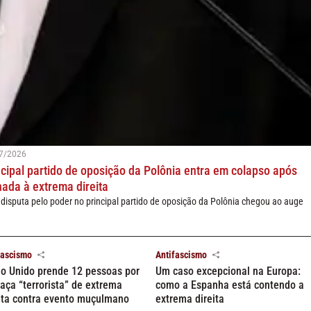
7/2026
ncipal partido de oposição da Polônia entra em colapso após
nada à extrema direita
disputa pelo poder no principal partido de oposição da Polônia chegou ao auge
fascismo
Antifascismo
o Unido prende 12 pessoas por
Um caso excepcional na Europa:
ça “terrorista” de extrema
como a Espanha está contendo a
ita contra evento muçulmano
extrema direita