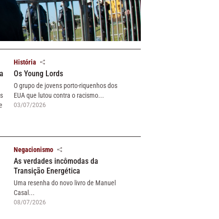
História
a
Os Young Lords
O grupo de jovens porto-riquenhos dos
s
EUA que lutou contra o racismo...
e
03/07/2026
Negacionismo
As verdades incômodas da
Transição Energética
Uma resenha do novo livro de Manuel
Casal...
08/07/2026