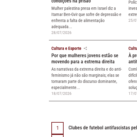
condições na prisão
Polí
Mulher palestina presa em Israel diz a
inve
Itamar Ben-Gvir que sofre de depressão e
extre
enfrenta a falta de alimentação
25/0
adequada...
28/07/2026
Cultura e Esporte
Cult
Por que mulheres jovens estão se
À p
movendo para a extrema direita
anti
As narrativas da extrema direita e do anti-
Comb
feminismo já não são marginais; elas se
difí
tornaram parte do discurso dominante,
ofen
especialmente...
soluç
18/07/2026
17/0
Clubes de futebol antifascistas p