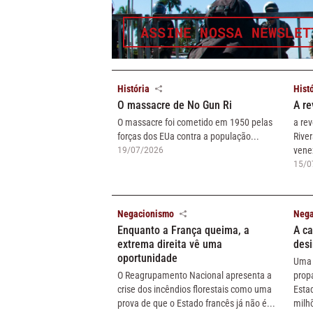
ASSINE NOSSA NEWSLET
História
Hist
O massacre de No Gun Ri
A re
O massacre foi cometido em 1950 pelas
a rev
forças dos EUa contra a população...
Rive
vene
19/07/2026
15/0
Negacionismo
Nega
Enquanto a França queima, a
A c
extrema direita vê uma
des
oportunidade
Uma 
O Reagrupamento Nacional apresenta a
prop
crise dos incêndios florestais como uma
Esta
prova de que o Estado francês já não é...
milhõ