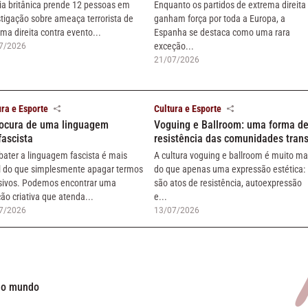
cia britânica prende 12 pessoas em
Enquanto os partidos de extrema direita
stigação sobre ameaça terrorista de
ganham força por toda a Europa, a
ma direita contra evento...
Espanha se destaca como uma rara
exceção...
7/2026
21/07/2026
ura e Esporte
Cultura e Esporte
rocura de uma linguagem
Voguing e Ballroom: uma forma d
fascista
resistência das comunidades tran
ater a linguagem fascista é mais
A cultura voguing e ballroom é muito ma
cil do que simplesmente apagar termos
do que apenas uma expressão estética:
sivos. Podemos encontrar uma
são atos de resistência, autoexpressão
ão criativa que atenda...
e...
7/2026
13/07/2026
elo mundo