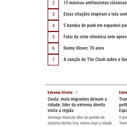
15 músicas antifascistas clássicas
Estas citações inspiram a luta con
5 bandas de punk em espanhol pa
Falar da crise climática sem apre
Danny Glover, 76 anos
A canção do The Clash sobre a Gue
Extrema Direita
Extr
Ceuta: mais migrantes deixam a
Trum
cidade; líder da extrema direita
poli
visita a região
Esp
Santiago Abascal, líder do partido de
O pr
extrema direita Vox, visitou hoje a cidade
Trum