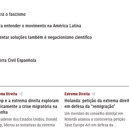
tra o fascismo
ra entender o movimento na América Latina
sentar soluções também é negacionismo científico
rra Civil Espanhola
ema Direita
Extrema Direita
p e a extrema direita exploram
Holanda: petição da extrema direi
ticamente a crise migratória na
em defesa da “remigração”
anha
Um membro do conselho distrital em
esidente dos Estados Unidos, Donald
Roterdã assinou a controversa petição
p, liderou as tentativas da extrema
Save Europe Act em defesa da...