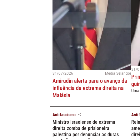
31/0
31/07/2026
Media Selangor
Pri
Amirudin alerta para o avanço da
gui
influência da extrema direita na
Uma 
Malásia
Antifascismo
Anti
Ministro israelense de extrema
Rein
direita zomba de prisioneira
amea
palestina por denunciar as duras
dire