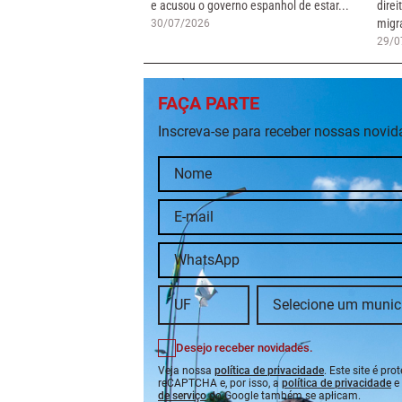
e acusou o governo espanhol de estar...
direi
migra
30/07/2026
29/0
FAÇA PARTE
Inscreva-se para receber nossas novi
Desejo receber novidades.
Veja nossa
política de privacidade
. Este site é pro
reCAPTCHA e, por isso, a
política de privacidade
e
de serviço
do Google também se aplicam.