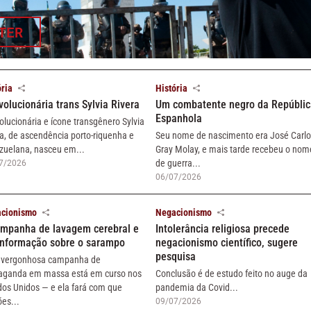
TER
ória
História
volucionária trans Sylvia Rivera
Um combatente negro da Repúblic
Espanhola
olucionária e ícone transgênero Sylvia
ra, de ascendência porto-riquenha e
Seu nome de nascimento era José Carlo
zuelana, nasceu em...
Gray Molay, e mais tarde recebeu o nom
de guerra...
7/2026
06/07/2026
cionismo
Negacionismo
ampanha de lavagem cerebral e
Intolerância religiosa precede
informação sobre o sarampo
negacionismo científico, sugere
pesquisa
vergonhosa campanha de
aganda em massa está em curso nos
Conclusão é de estudo feito no auge da
dos Unidos — e ela fará com que
pandemia da Covid...
es...
09/07/2026