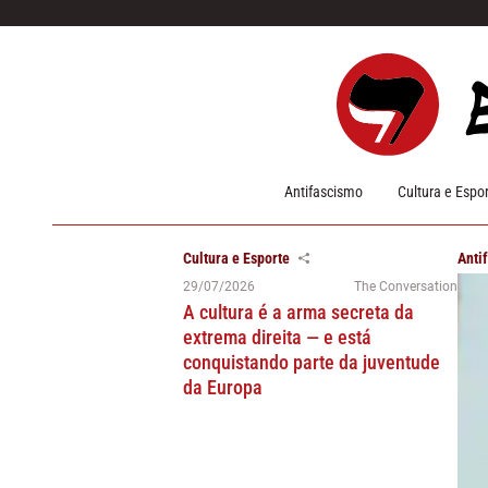
Pular para o conteúdo
Antifascismo
Cultura e Espo
Cultura e Esporte
Anti
29/07/2026
The Conversation
A cultura é a arma secreta da
extrema direita — e está
conquistando parte da juventude
da Europa