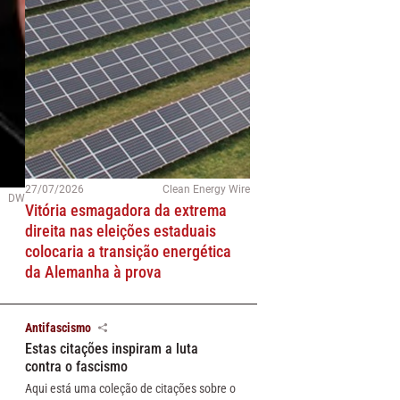
27/07/2026
Clean Energy Wire
DW
Vitória esmagadora da extrema
direita nas eleições estaduais
colocaria a transição energética
da Alemanha à prova
Antifascismo
Estas citações inspiram a luta
contra o fascismo
Aqui está uma coleção de citações sobre o