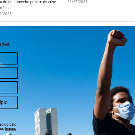
ta de tirar proveito político da crise
29/07/2026
tória...
7/2026
dades
tegido pelo
 os
termos