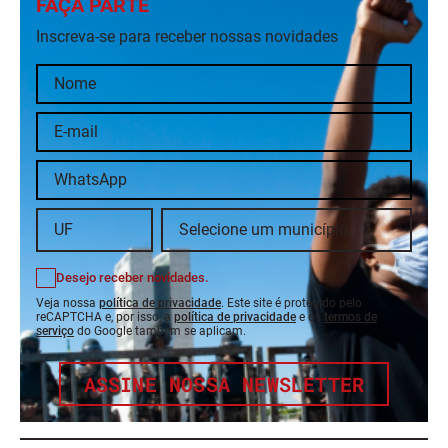
FAÇA PARTE
Inscreva-se para receber nossas novidades
Desejo receber novidades.
Veja nossa
política de privacidade
. Este site é protegido pelo
reCAPTCHA e, por isso, a
política de privacidade
e os
termos de
serviço
do Google também se aplicam.
ASSINE NOSSA NEWSLETTER