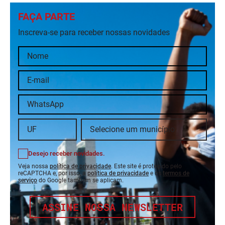
FAÇA PARTE
Inscreva-se para receber nossas novidades
Desejo receber novidades.
Veja nossa
política de privacidade
. Este site é protegido pelo
reCAPTCHA e, por isso, a
política de privacidade
e os
termos de
serviço
do Google também se aplicam.
ASSINE NOSSA NEWSLETTER