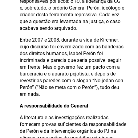
responsáveis políticos: o PJ, a liderança da CGT
e, sobretudo, o próprio General Perón, ideólogo e
criador desta ferramenta repressiva. Cada vez
que a questão era levantada na justiça, o caso
acabava sendo arquivado.
Entre 2007 e 2008, durante a vida de Kirchner,
cujo discurso foi envernizado com as bandeiras
dos direitos humanos, Isabel Perón foi
incriminada e parecia que seria possível seguir
em frente. Mas o governo fez um pacto com a
burocracia e o aparato pejotista, e depois de
revestir as paredes com o slogan “No jodan con
Perón” (“Não se meta com o Perón”), tudo deu
em nada.
A responsabilidade do General
A literatura e as investigações realizadas
fornecem provas suficientes da responsabilidade
de Perón e da intervenção orgânica do PJ na
gênese e nas ações da quadrilha criminosa.