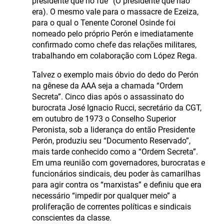
presidente que no fue” (O presidente que não
era). O mesmo vale para o massacre de Ezeiza,
para o qual o Tenente Coronel Osinde foi
nomeado pelo próprio Perón e imediatamente
confirmado como chefe das relações militares,
trabalhando em colaboração com López Rega.
Talvez o exemplo mais óbvio do dedo do Perón
na gênese da AAA seja a chamada “Ordem
Secreta”. Cinco dias após o assassinato do
burocrata José Ignacio Rucci, secretário da CGT,
em outubro de 1973 o Conselho Superior
Peronista, sob a liderança do então Presidente
Perón, produziu seu “Documento Reservado”,
mais tarde conhecido como a “Ordem Secreta”.
Em uma reunião com governadores, burocratas e
funcionários sindicais, deu poder às camarilhas
para agir contra os “marxistas” e definiu que era
necessário “impedir por qualquer meio” a
proliferação de correntes políticas e sindicais
conscientes da classe.