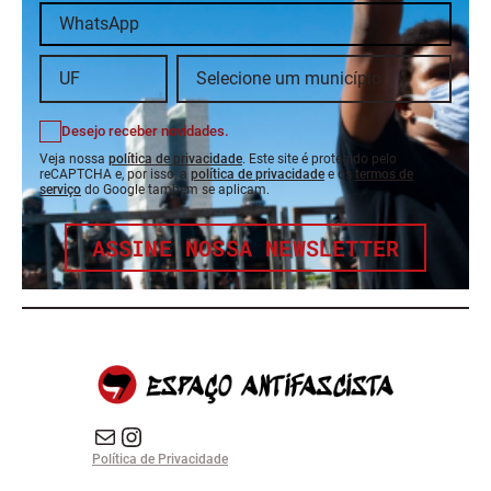
Desejo receber novidades.
Veja nossa
política de privacidade
. Este site é protegido pelo
reCAPTCHA e, por isso, a
política de privacidade
e os
termos de
serviço
do Google também se aplicam.
ASSINE NOSSA NEWSLETTER
E-mail
Instagram do Espaço Antifascista
Política de Privacidade