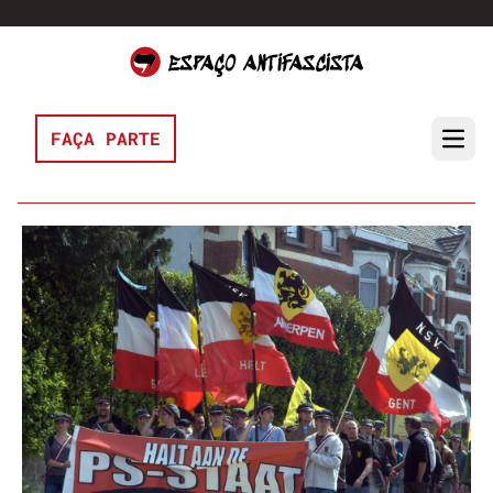
Pular para o conteúdo
FAÇA PARTE
Open 