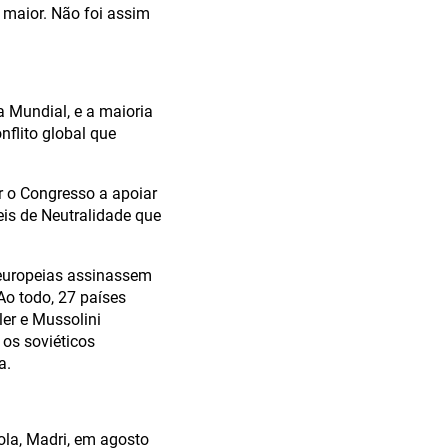
 maior. Não foi assim
a Mundial, e a maioria
nflito global que
r o Congresso a apoiar
eis de Neutralidade que
 europeias assinassem
Ao todo, 27 países
ler e Mussolini
 os soviéticos
a.
la, Madri, em agosto