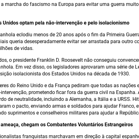
a marcha do fascismo na Europa para evitar uma guerra muito
s Unidos optam pela não-intervenção e pelo isolacionismo
spanhola eclodiu menos de 20 anos após o fim da Primeira Guerr
iais queria desesperadamente evitar ser arrastada para outro co
ilhões de vidas.
os, o presidente Franklin D. Roosevelt não conseguiu convence
nhola. Em vez disso, os legisladores aprovaram uma série de L
ição isolacionista dos Estados Unidos na década de 1930.
deres do Reino Unido e da França pediram que todas as nações
intervenção, prometendo ficar fora da guerra civil na Espanha. 
o de neutralidade, incluindo a Alemanha, a Itália e a URSS. Hit
aram o pacto, enviando armas e soldados para ajudar Franco, e
o suprimentos e conselheiros militares para ajudar a Repúblic
ameaça, chegam os Combatentes Voluntários Estrangeiros
onalistas franquistas marchavam em direção à capital espanho