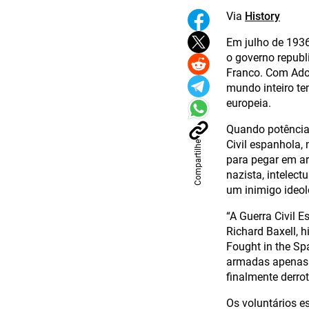
Via
History
Em julho de 1936
o governo republ
Franco. Com Adolf
mundo inteiro t
europeia.
Quando potências
Civil espanhola,
Compartilhe
para pegar em ar
nazista, intele
um inimigo ideol
“A Guerra Civil 
Richard Baxell, h
Fought in the Sp
armadas apenas c
finalmente derro
Os voluntários e