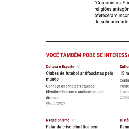
“Comunistas, Soc
religiões antagô
ofereceram incon
da solidariedade
VOCÊ TAMBÉM PODE SE INTERESS
Cultura e Esporte
Cultu
Clubes de futebol antifascistas pelo
15 m
mundo
Confi
Conheça as principais equipes
Paste
identificadas com o antifascismo em
luta c
diversos...
27/0
08/06/2023
Negacionismo
Histó
Falar da crise climática sem
Dann