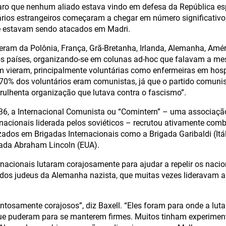
laro que nenhum aliado estava vindo em defesa da República e
ários estrangeiros começaram a chegar em número significativo,
e estavam sendo atacados em Madri.
ieram da Polônia, França, Grã-Bretanha, Irlanda, Alemanha, Amé
os países, organizando-se em colunas ad-hoc que falavam a me
vieram, principalmente voluntárias como enfermeiras em hospit
 70% dos voluntários eram comunistas, já que o partido comuni
rulhenta organização que lutava contra o fascismo”.
6, a Internacional Comunista ou “Comintern” – uma associação
nacionais liderada pelos soviéticos – recrutou ativamente comb
ados em Brigadas Internacionais como a Brigada Garibaldi (Itá
gada Abraham Lincoln (EUA).
rnacionais lutaram corajosamente para ajudar a repelir os nacio
ados judeus da Alemanha nazista, que muitas vezes lideravam 
ntosamente corajosos”, diz Baxell. “Eles foram para onde a luta
que puderam para se manterem firmes. Muitos tinham experimen