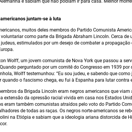
Alemanha e sabiam que não podiam ir para casa. Melhor morre
 americanos juntam-se à luta
mericanos, muitos deles membros do Partido Comunista Americ
e voluntariar como parte da Brigada Abraham Lincoln. Cerca de 
 judeus, estimulados por um desejo de combater a propagação 
Europa.
lton Wolff, um jovem comunista de Nova York que passou a se
 Quando perguntado por um comitê do Congresso em 1939 por q
anhola, Wolff testemunhou: “Eu sou judeu, e sabendo que como
er quando o fascismo chega, eu fui à Espanha para lutar contra e
embros da Brigada Lincoln eram negros americanos que viam a
 extensão da opressão racial vivida em casa nos Estados Unid
ros eram também comunistas atraídos pelo voto do Partido Com
alhadores de todas as raças. Os negros norte-americanos se reb
lini na Etiópia e sabiam que a ideologia ariana distorcida de Hi
cor.