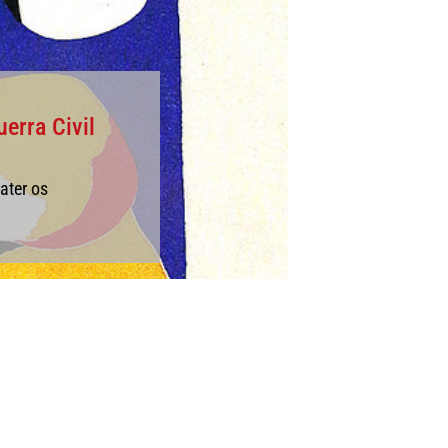
erra Civil
ater os