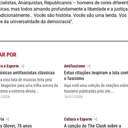
ialistas, Anarquistas, Republicanos – homens de cores diferente
nicas, mas todos amando profundamente a liberdade e a justiça,
dicionalmente… Vocês são história. Vocês são uma lenda. Vós 
 e da universalidade da democracia”.
AR POR
ra e Esporte
Antifascismo
úsicas antifascistas clássicas
Estas citações inspiram a luta con
o fascismo
ra esta lista de músicas feita pela
 Magazine para uma trilha sonora da
Aqui está uma coleção de citações sobr
ontra a extrema direita...
fascismo publicadas pelo site...
6/2024
16/07/2026
ria
Cultura e Esporte
y Glover, 76 anos
A canção do The Clash sobre a