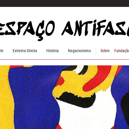
rte
Extrema Direita
História
Negacionismo
Sobre
Fundação