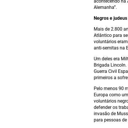
acontecendo na 
Alemanha”.
Negros e judeus
Mais de 2.800 a
Atlântico para s
voluntários eram
anti-semitas na 
Um deles era Mi
Brigada Lincoln.
Guerra Civil Esp
primeiros a sofr
Pelo menos 90 m
Europa como uma
voluntários neg
defender os trab
invasão de Musso
para pessoas de 