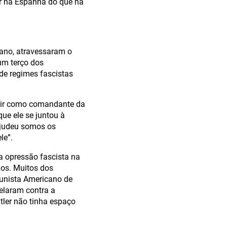
r na Espanha do que na
ano, atravessaram o
um terço dos
de regimes fascistas
rvir como comandante da
ue ele se juntou à
 judeu somos os
le”.
 opressão fascista na
os. Muitos dos
unista Americano de
elaram contra a
tler não tinha espaço