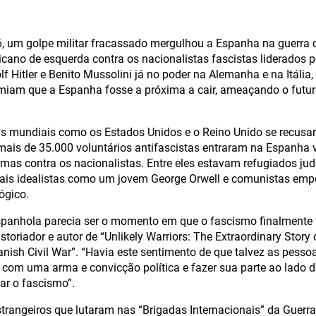
, um golpe militar fracassado mergulhou a Espanha na guerra ci
icano de esquerda contra os nacionalistas fascistas liderados p
 Hitler e Benito Mussolini já no poder na Alemanha e na Itália, 
emiam que a Espanha fosse a próxima a cair, ameaçando o futu
 mundiais como os Estados Unidos e o Reino Unido se recusara
 mais de 35.000 voluntários antifascistas entraram na Espanha 
mas contra os nacionalistas. Entre eles estavam refugiados j
ctuais idealistas como um jovem George Orwell e comunistas e
ógico.
Espanhola parecia ser o momento em que o fascismo finalmente fo
istoriador e autor de “Unlikely Warriors: The Extraordinary Story
anish Civil War”. “Havia este sentimento de que talvez as pess
om uma arma e convicção política e fazer sua parte ao lado 
tar o fascismo”.
strangeiros que lutaram nas “Brigadas Internacionais” da Guerra