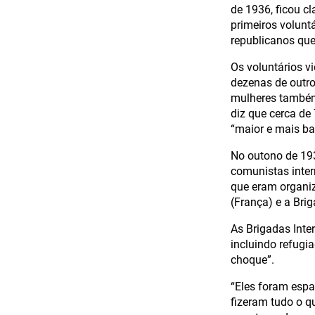
de 1936, ficou c
primeiros volunt
republicanos qu
Os voluntários v
dezenas de outr
mulheres também 
diz que cerca de
“maior e mais ba
No outono de 193
comunistas inter
que eram organiz
(França) e a Bri
As Brigadas Inte
incluindo refugi
choque”.
“Eles foram espa
fizeram tudo o 