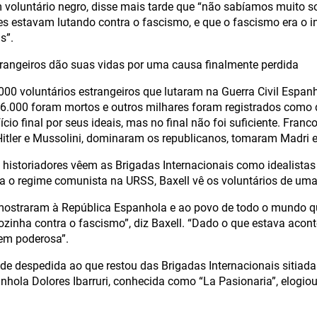
voluntário negro, disse mais tarde que “não sabíamos muito s
s estavam lutando contra o fascismo, e que o fascismo era o i
s”.
rangeiros dão suas vidas por uma causa finalmente perdida
000 voluntários estrangeiros que lutaram na Guerra Civil Espan
 6.000 foram mortos e outros milhares foram registrados como 
cio final por seus ideais, mas no final não foi suficiente. Franco
itler e Mussolini, dominaram os republicanos, tomaram Madri e
historiadores vêem as Brigadas Internacionais como idealista
a o regime comunista na URSS, Baxell vê os voluntários de uma
 mostraram à República Espanhola e ao povo de todo o mundo 
ozinha contra o fascismo”, diz Baxell. “Dado o que estava aco
em poderosa”.
de despedida ao que restou das Brigadas Internacionais sitiada
nhola Dolores Ibarruri, conhecida como “La Pasionaria”, elogiou