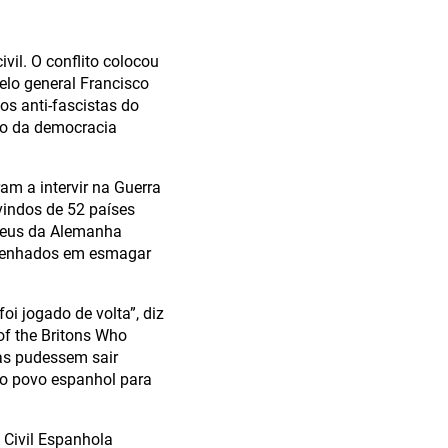
vil. O conflito colocou
elo general Francisco
os anti-fascistas do
ro da democracia
m a intervir na Guerra
vindos de 52 países
udeus da Alemanha
mpenhados em esmagar
i jogado de volta”, diz
 of the Britons Who
oas pudessem sair
do povo espanhol para
 Civil Espanhola