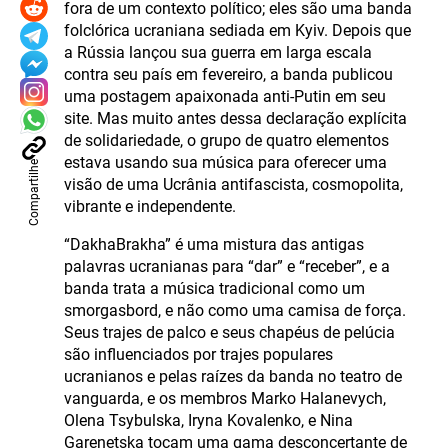
fora de um contexto político; eles são uma banda
folclórica ucraniana sediada em Kyiv. Depois que
a Rússia lançou sua guerra em larga escala
contra seu país em fevereiro, a banda publicou
uma postagem apaixonada anti-Putin em seu
site. Mas muito antes dessa declaração explícita
de solidariedade, o grupo de quatro elementos
estava usando sua música para oferecer uma
Compartilhe
visão de uma Ucrânia antifascista, cosmopolita,
vibrante e independente.
“DakhaBrakha” é uma mistura das antigas
palavras ucranianas para “dar” e “receber”, e a
banda trata a música tradicional como um
smorgasbord, e não como uma camisa de força.
Seus trajes de palco e seus chapéus de pelúcia
são influenciados por trajes populares
ucranianos e pelas raízes da banda no teatro de
vanguarda, e os membros Marko Halanevych,
Olena Tsybulska, Iryna Kovalenko, e Nina
Garenetska tocam uma gama desconcertante de