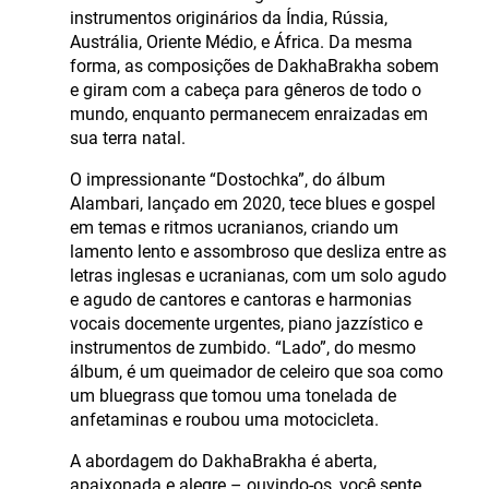
instrumentos originários da Índia, Rússia,
Austrália, Oriente Médio, e África. Da mesma
forma, as composições de DakhaBrakha sobem
e giram com a cabeça para gêneros de todo o
mundo, enquanto permanecem enraizadas em
sua terra natal.
O impressionante “Dostochka”, do álbum
Alambari, lançado em 2020, tece blues e gospel
em temas e ritmos ucranianos, criando um
lamento lento e assombroso que desliza entre as
letras inglesas e ucranianas, com um solo agudo
e agudo de cantores e cantoras e harmonias
vocais docemente urgentes, piano jazzístico e
instrumentos de zumbido. “Lado”, do mesmo
álbum, é um queimador de celeiro que soa como
um bluegrass que tomou uma tonelada de
anfetaminas e roubou uma motocicleta.
A abordagem do DakhaBrakha é aberta,
apaixonada e alegre – ouvindo-os, você sente