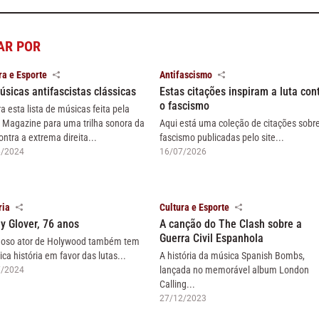
AR POR
ra e Esporte
Antifascismo
úsicas antifascistas clássicas
Estas citações inspiram a luta con
o fascismo
ra esta lista de músicas feita pela
 Magazine para uma trilha sonora da
Aqui está uma coleção de citações sobr
ontra a extrema direita...
fascismo publicadas pelo site...
6/2024
16/07/2026
ria
Cultura e Esporte
y Glover, 76 anos
A canção do The Clash sobre a
Guerra Civil Espanhola
oso ator de Holywood também tem
ica história em favor das lutas...
A história da música Spanish Bombs,
lançada no memorável album London
7/2024
Calling...
27/12/2023