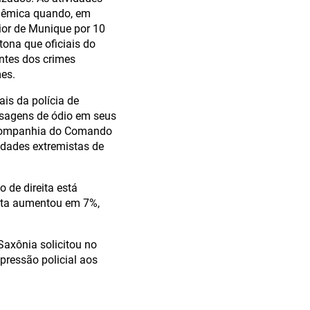
olêmica quando, em
ior de Munique por 10
tona que oficiais do
ntes dos crimes
es.
ais da polícia de
nsagens de ódio em seus
ª companhia do Comando
idades extremistas de
 de direita está
ita aumentou em 7%,
Saxônia solicitou no
pressão policial aos