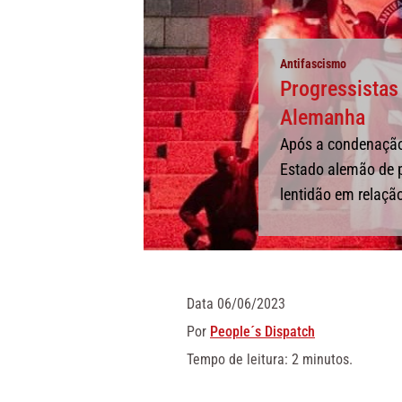
Antifascismo
Progressistas
Alemanha
Após a condenação 
Estado alemão de 
lentidão em relaçã
Data
06/06/2023
Por
People´s Dispatch
Tempo de leitura: 2 minutos.