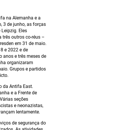
tifa na Alemanha e a
 3 de junho, as forças
Leipzig. Eles
 três outros co-réus –
Dresden em 31 de maio.
18 e 2022 e de
o anos e três meses de
anha organizaram
aio. Grupos e partidos
icto.
 da Antifa East.
anha e a Frente de
 Várias seções
istas e neonazistas,
avançam lentamente.
erviços de segurança do
izados. As atividades