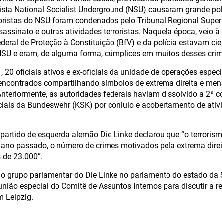
ista National Socialist Underground (NSU) causaram grande p
roristas do NSU foram condenados pelo Tribunal Regional Super
assinato e outras atividades terroristas. Naquela época, veio à 
eral de Proteção à Constituição (BfV) e da polícia estavam cie
NSU e eram, de alguma forma, cúmplices em muitos desses crim
 20 oficiais ativos e ex-oficiais da unidade de operações especi
 encontrados compartilhando símbolos de extrema direita e me
Anteriormente, as autoridades federais haviam dissolvido a 2
iais da Bundeswehr (KSK) por conluio e acobertamento de ativ
 partido de esquerda alemão Die Linke declarou que “o terrorismo
ano passado, o número de crimes motivados pela extrema dire
 de 23.000”.
 o grupo parlamentar do Die Linke no parlamento do estado da 
ião especial do Comitê de Assuntos Internos para discutir a re
 Leipzig.