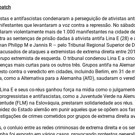
patch
stas e antifascistas condenaram a perseguição de ativistas an
ifestantes que levantaram a voz contra a repressão. No sábado,
laram violentamente mais de 1.000 manifestantes na cidade de 
a as sentenças de prisão dadas à ativista antifa Lina E (28) e a
han Philipp M e Jannis R – pelo Tribunal Regional Superior de 
acusados de ataques a extremistas de extrema direita entre 20
rupo extremista de esquerda. O tribunal condenou Lina E a cinc
tenças mais curtas para os outros três. Grupos antifa na Alem
sto contra o veredicto em cidades, incluindo Berlim, em 31 de m
ta, como a Alternativa para a Alemanha (AfD), saudaram o vered
Lina E e seus co-réus ganhou força na mídia como o julgamento
progressistas e antifascistas, como a Juventude Verde na Alem
ntude (FLM) na Eslováquia, prestaram solidariedade aos réus.
idez do Estado alemão em punir aqueles que se opõem aos fasc
stigações de crimes cometidos por grupos de extrema direita 
, o conluio entre as redes criminosas de extrema direita e os s
ha foi exposto em vários casos, provocando protestos general