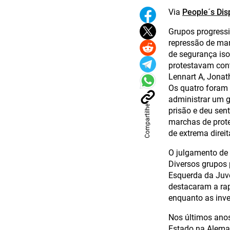
Via
People´s Dis
Grupos progressi
repressão de man
de segurança iso
protestavam contr
Lennart A, Jonat
Os quatro foram 
administrar um g
Compartilhe
prisão e deu sen
marchas de prote
de extrema direi
O julgamento de 
Diversos grupos 
Esquerda da Juve
destacaram a rap
enquanto as inve
Nos últimos anos
Estado na Aleman