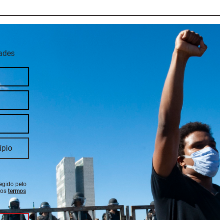
dades
tegido pelo
 os
termos