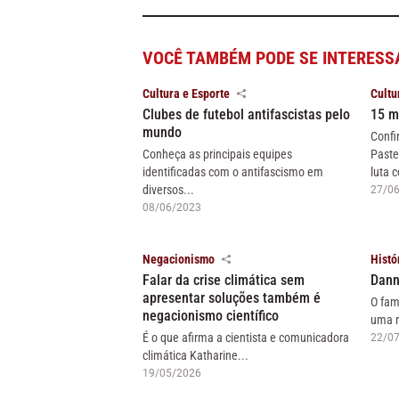
VOCÊ TAMBÉM PODE SE INTERESS
Cultura e Esporte
Cultu
Clubes de futebol antifascistas pelo
15 m
mundo
Confi
Conheça as principais equipes
Paste
identificadas com o antifascismo em
luta c
diversos...
27/0
08/06/2023
Negacionismo
Histó
Falar da crise climática sem
Dann
apresentar soluções também é
O fam
negacionismo científico
uma r
É o que afirma a cientista e comunicadora
22/0
climática Katharine...
19/05/2026