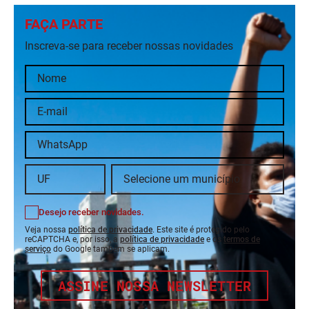
FAÇA PARTE
Inscreva-se para receber nossas novidades
Desejo receber novidades.
Veja nossa
política de privacidade
. Este site é protegido pelo
reCAPTCHA e, por isso, a
política de privacidade
e os
termos de
serviço
do Google também se aplicam.
ASSINE NOSSA NEWSLETTER