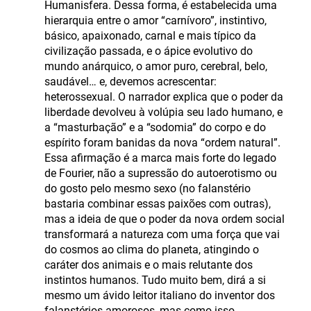
Humanisfera. Dessa forma, é estabelecida uma
hierarquia entre o amor “carnívoro”, instintivo,
básico, apaixonado, carnal e mais típico da
civilização passada, e o ápice evolutivo do
mundo anárquico, o amor puro, cerebral, belo,
saudável… e, devemos acrescentar:
heterossexual. O narrador explica que o poder da
liberdade devolveu à volúpia seu lado humano, e
a “masturbação” e a “sodomia” do corpo e do
espírito foram banidas da nova “ordem natural”.
Essa afirmação é a marca mais forte do legado
de Fourier, não a supressão do autoerotismo ou
do gosto pelo mesmo sexo (no falanstério
bastaria combinar essas paixões com outras),
mas a ideia de que o poder da nova ordem social
transformará a natureza com uma força que vai
do cosmos ao clima do planeta, atingindo o
caráter dos animais e o mais relutante dos
instintos humanos. Tudo muito bem, dirá a si
mesmo um ávido leitor italiano do inventor dos
falanstérios amorosos, mas como isso