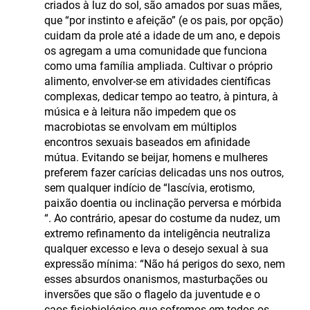
criados à luz do sol, são amados por suas mães,
que “por instinto e afeição” (e os pais, por opção)
cuidam da prole até a idade de um ano, e depois
os agregam a uma comunidade que funciona
como uma família ampliada. Cultivar o próprio
alimento, envolver-se em atividades científicas
complexas, dedicar tempo ao teatro, à pintura, à
música e à leitura não impedem que os
macrobiotas se envolvam em múltiplos
encontros sexuais baseados em afinidade
mútua. Evitando se beijar, homens e mulheres
preferem fazer carícias delicadas uns nos outros,
sem qualquer indício de “lascívia, erotismo,
paixão doentia ou inclinação perversa e mórbida
“. Ao contrário, apesar do costume da nudez, um
extremo refinamento da inteligência neutraliza
qualquer excesso e leva o desejo sexual à sua
expressão mínima: “Não há perigos do sexo, nem
esses absurdos onanismos, masturbações ou
inversões que são o flagelo da juventude e o
caos fisiobiológico que sofremos em todos os