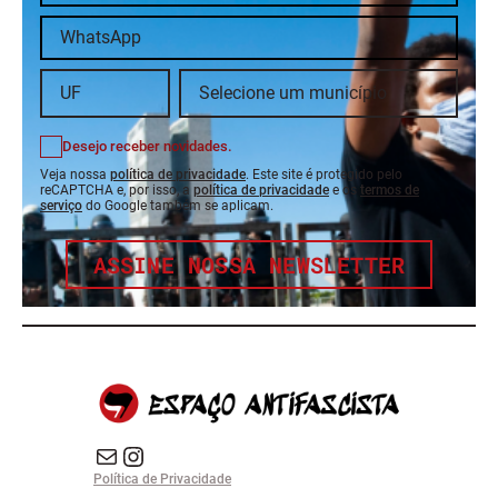
Desejo receber novidades.
Veja nossa
política de privacidade
. Este site é protegido pelo
reCAPTCHA e, por isso, a
política de privacidade
e os
termos de
serviço
do Google também se aplicam.
ASSINE NOSSA NEWSLETTER
E-mail
Instagram do Espaço Antifascista
Política de Privacidade