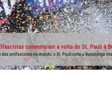
tifascistas comemoram a volta do St. Pauli à 
os antifascistas no mundo, o St. Pauli volta a Bundesliga tre