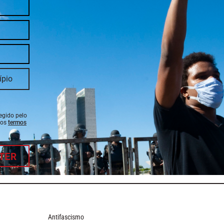
tegido pelo
 os
termos
TER
Antifascismo