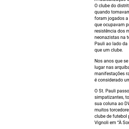
O clube do distr
quando tomavam 
foram jogados a 
que ocupavam pré
resistência dos m
neonazistas na t
Pauli ao lado da
que um clube.
Nos anos que se 
lugar nas arquib
manifestações ra
é considerado um
O St. Pauli pass
simpatizantes, 
sua coluna ao DW
muitos torcedor
clube de futebol
Vignoli em “À S