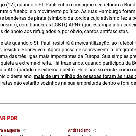
o (12), quando o St. Pauli enfim consagrou seu retorno a Bunde
entre o futebol e o movimento político. As ruas Hamburgo fora
s bandeiras de pirata (símbolo da torcida cujo ativismo fez a po
errorismo), com bandeiras LGBTQIAPN+ (que estampa a braçadei
as de apoio aos refugiados e, por óbvio, cantos antifascistas.
 até quando o St. Pauli resistirá à mercantilização, ao futebol
, resistiu. Sobreviveu. Agora passa de sobrevivente a integrante
uma das três ligas mais importantes da Europa. Sua simples pr
nquieta a extrema-direita. Há treze anos, quando participou da B
ia a AfD (partido de extrema-direita). Hoje não só existe, como
nicio deste ano,
mais de um milhão de pessoas foram às ruas c
piratas não estarão sozinhos na sua empreitada dentro e fora 
AR POR
ra e Esporte
Antifascismo