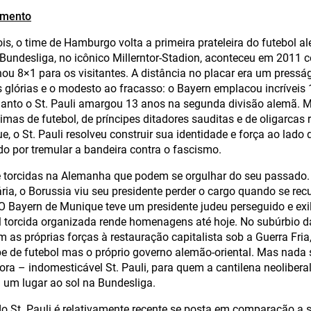
imento
is, o time de Hamburgo volta a primeira prateleira do futebol a
 Bundesliga, no icônico Millerntor-Stadion, aconteceu em 2011 c
ou 8×1 para os visitantes. A distância no placar era um pressá
 glórias e o modesto ao fracasso: o Bayern emplacou incríveis 1
uanto o St. Pauli amargou 13 anos na segunda divisão alemã.
mas de futebol, de príncipes ditadores sauditas e de oligarcas
, o St. Pauli resolveu construir sua identidade e força ao lado 
o por tremular a bandeira contra o fascismo.
e torcidas na Alemanha que podem se orgulhar do seu passado
ária, o Borussia viu seu presidente perder o cargo quando se rec
 O Bayern de Munique teve um presidente judeu perseguido e exi
al torcida organizada rende homenagens até hoje. No subúrbio d
om as próprias forças à restauração capitalista sob a Guerra Fr
be de futebol mas o próprio governo alemão-oriental. Mas nada
ra – indomesticável St. Pauli, para quem a cantilena neolibera
a um lugar ao sol na Bundesliga.
do St. Pauli é relativamente recente se posta em comparação a s