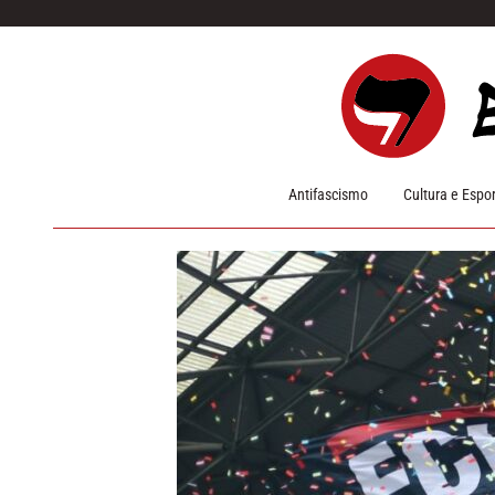
Pular para o conteúdo
Antifascismo
Cultura e Espo