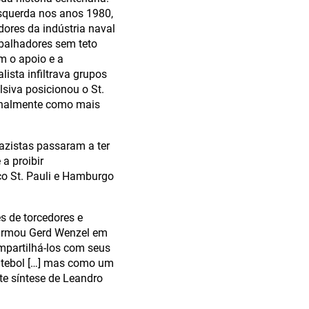
esquerda nos anos 1980,
res da indústria naval
abalhadores sem teto
m o apoio e a
lista infiltrava grupos
siva posicionou o St.
cionalmente como mais
azistas passaram a ter
a proibir
ico St. Pauli e Hamburgo
s de torcedores e
firmou Gerd Wenzel em
ompartilhá-los com seus
utebol […] mas como um
te síntese de Leandro