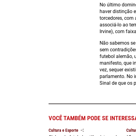
No último doming
haver distinção 
torcedores, com a
associá-lo ao t
Irvine), com faix
Não sabemos se e
sem contradições
futebol alemão, 
manifesto, que i
vez, sequer exist
parlamento. No i
Sinal de que os 
VOCÊ TAMBÉM PODE SE INTERESS
Cultura e Esporte
Cultu