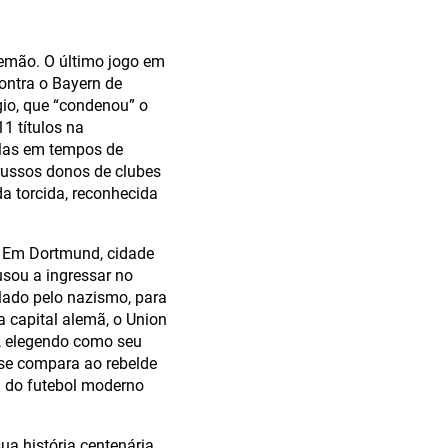
lemão. O último jogo em
ontra o Bayern de
gio, que “condenou” o
1 títulos na
 Mas em tempos de
 russos donos de clubes
da torcida, reconhecida
. Em Dortmund, cidade
usou a ingressar no
lado pelo nazismo, para
a capital alemã, o Union
ia, elegendo como seu
 se compara ao rebelde
l do futebol moderno
ua história centenária.