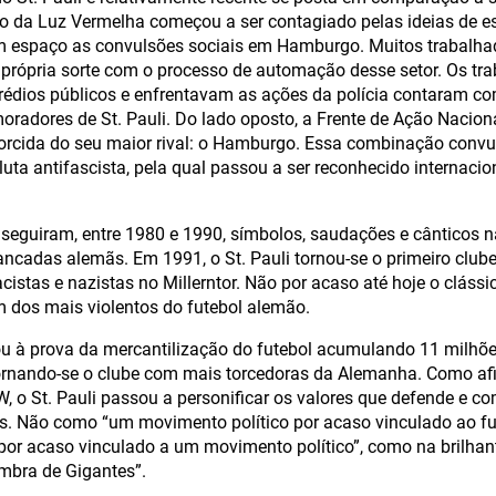
ito da Luz Vermelha começou a ser contagiado pelas ideias de 
espaço as convulsões sociais em Hamburgo. Muitos trabalhado
própria sorte com o processo de automação desse setor. Os tr
dios públicos e enfrentavam as ações da polícia contaram co
oradores de St. Pauli. Do lado oposto, a Frente de Ação Naciona
orcida do seu maior rival: o Hamburgo. Essa combinação convul
 luta antifascista, pela qual passou a ser reconhecido interna
seguiram, entre 1980 e 1990, símbolos, saudações e cânticos n
ancadas alemãs. Em 1991, o St. Pauli tornou-se o primeiro clube 
cistas e nazistas no Millerntor. Não por acaso até hoje o cláss
 dos mais violentos do futebol alemão.
ou à prova da mercantilização do futebol acumulando 11 milhõe
tornando-se o clube com mais torcedoras da Alemanha. Como a
, o St. Pauli passou a personificar os valores que defende e c
es. Não como “um movimento político por acaso vinculado ao f
 por acaso vinculado a um movimento político”, como na brilhan
ombra de Gigantes”.