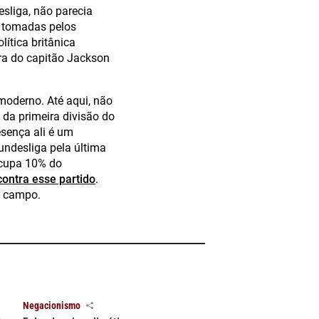
sliga, não parecia
m tomadas pelos
lítica britânica
ra do capitão Jackson
 moderno. Até aqui, não
 da primeira divisão do
esença ali é um
undesliga pela última
 ocupa 10% do
ontra esse partido
.
de campo.
Negacionismo