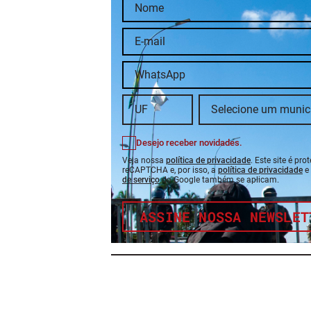
Desejo receber novidades.
Veja nossa
política de privacidade
. Este site é pro
reCAPTCHA e, por isso, a
política de privacidade
e
de serviço
do Google também se aplicam.
ASSINE NOSSA NEWSLET