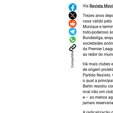
Via
Revista Mov
Trezes anos depo
casa válido pela
Munique e termin
todo-poderoso às
Bundesliga, enq
sociedades anôni
da Premier League
Compartilhe
ao redor do mund
Há mais clubes 
de origem prolet
Partido Nazista.
o qual a princip
Berlin resistiu c
rival não um clu
e – ao menos ago
jamais reservari
A radicalização 