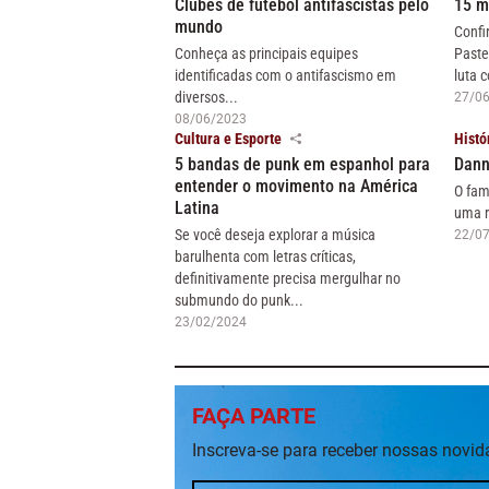
Clubes de futebol antifascistas pelo
15 m
mundo
Confi
Conheça as principais equipes
Paste
identificadas com o antifascismo em
luta c
diversos...
27/0
08/06/2023
Cultura e Esporte
Histó
5 bandas de punk em espanhol para
Dann
entender o movimento na América
O fam
Latina
uma r
Se você deseja explorar a música
22/0
barulhenta com letras críticas,
definitivamente precisa mergulhar no
submundo do punk...
23/02/2024
FAÇA PARTE
Inscreva-se para receber nossas novi