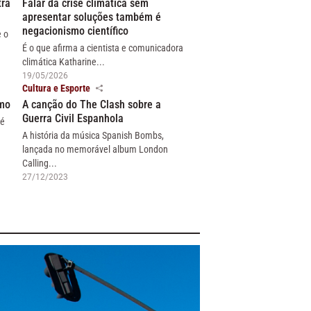
tra
Falar da crise climática sem
apresentar soluções também é
negacionismo científico
e o
É o que afirma a cientista e comunicadora
climática Katharine...
19/05/2026
Cultura e Esporte
smo
A canção do The Clash sobre a
Guerra Civil Espanhola
 é
A história da música Spanish Bombs,
lançada no memorável album London
Calling...
27/12/2023