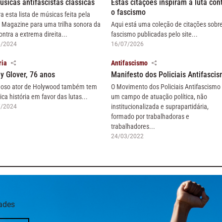
úsicas antifascistas clássicas
Estas citações inspiram a luta con
o fascismo
ra esta lista de músicas feita pela
 Magazine para uma trilha sonora da
Aqui está uma coleção de citações sobr
ontra a extrema direita...
fascismo publicadas pelo site...
6/2024
16/07/2026
ria
Antifascismo
y Glover, 76 anos
Manifesto dos Policiais Antifasci
oso ator de Holywood também tem
O Movimento dos Policiais Antifascismo
ica história em favor das lutas...
um campo de atuação política, não
institucionalizada e suprapartidária,
7/2024
formado por trabalhadoras e
trabalhadores...
24/03/2022
dades