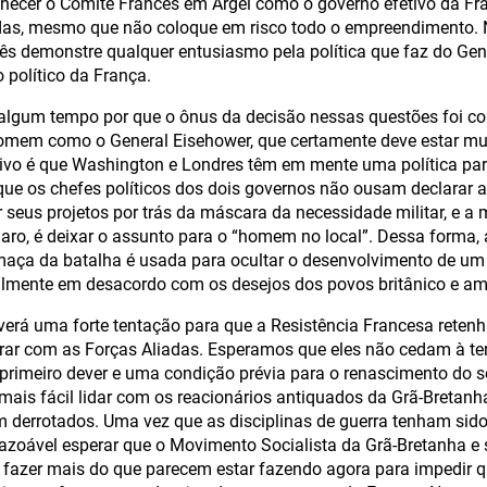
hecer o Comitê Francês em Argel como o governo efetivo da Fr
das, mesmo que não coloque em risco todo o empreendimento. 
ês demonstre qualquer entusiasmo pela política que faz do Gen
o político da França.
 algum tempo por que o ônus da decisão nessas questões foi c
mem como o General Eisehower, que certamente deve estar mui
otivo é que Washington e Londres têm em mente uma política par
que os chefes políticos dos dois governos não ousam declarar 
 seus projetos por trás da máscara da necessidade militar, e a
claro, é deixar o assunto para o “homem no local”. Dessa forma, 
aça da batalha é usada para ocultar o desenvolvimento de um 
lmente em desacordo com os desejos dos povos britânico e am
verá uma forte tentação para que a Resistência Francesa retenh
rar com as Forças Aliadas. Esperamos que eles não cedam à te
 primeiro dever e uma condição prévia para o renascimento do 
 mais fácil lidar com os reacionários antiquados da Grã-Bretan
m derrotados. Uma vez que as disciplinas de guerra tenham sido
azoável esperar que o Movimento Socialista da Grã-Bretanha 
azer mais do que parecem estar fazendo agora para impedir q