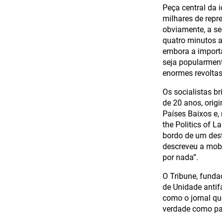
Peça central da 
milhares de repr
obviamente, a se
quatro minutos a
embora a importâ
seja popularment
enormes revoltas
Os socialistas b
de 20 anos, orig
Países Baixos e,
the Politics of L
bordo de um des
descreveu a mobi
por nada”.
O Tribune, fund
de Unidade antif
como o jornal que
verdade como par