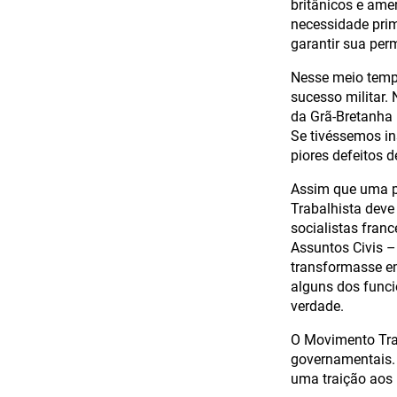
britânicos e ame
necessidade prim
garantir sua perm
Nesse meio tempo
sucesso militar.
da Grã-Bretanha 
Se tivéssemos in
piores defeitos d
Assim que uma pa
Trabalhista deve
socialistas franc
Assuntos Civis –
transformasse em
alguns dos funci
verdade.
O Movimento Trab
governamentais. 
uma traição aos 