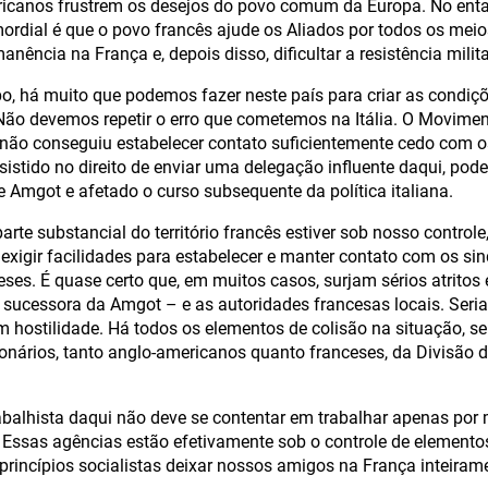
ricanos frustrem os desejos do povo comum da Europa. No ent
ordial é que o povo francês ajude os Aliados por todos os mei
anência na França e, depois disso, dificultar a resistência milit
, há muito que podemos fazer neste país para criar as condiçõe
 Não devemos repetir o erro que cometemos na Itália. O Moviment
não conseguiu estabelecer contato suficientemente cedo com os 
sistido no direito de enviar uma delegação influente daqui, pode
e Amgot e afetado o curso subsequente da política italiana.
rte substancial do território francês estiver sob nosso control
 exigir facilidades para estabelecer e manter contato com os sin
eses. É quase certo que, em muitos casos, surjam sérios atritos 
 sucessora da Amgot – e as autoridades francesas locais. Seria t
 hostilidade. Há todos os elementos de colisão na situação, s
onários, tanto anglo-americanos quanto franceses, da Divisão d
alhista daqui não deve se contentar em trabalhar apenas por 
Essas agências estão efetivamente sob o controle de elementos 
princípios socialistas deixar nossos amigos na França inteiram