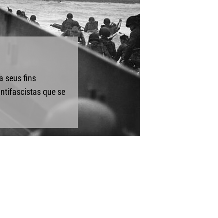
a seus fins
antifascistas que se