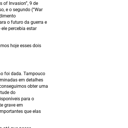
s of Invasion”, 9 de
so, e o segundo (“War
ndimento
a o futuro da guerra e
ele percebia estar
imos hoje esses dois
ão foi dada. Tampouco
examinadas em detalhes
, conseguimos obter uma
itude do
isponíveis para o
te grave em
importantes que elas