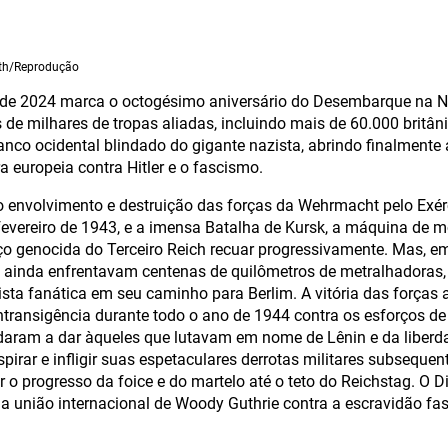
ath/Reprodução
o de 2024 marca o octogésimo aniversário do Desembarque na 
de milhares de tropas aliadas, incluindo mais de 60.000 britâni
anco ocidental blindado do gigante nazista, abrindo finalmente
a europeia contra Hitler e o fascismo.
 envolvimento e destruição das forças da Wehrmacht pelo Exé
fevereiro de 1943, e a imensa Batalha de Kursk, a máquina de
ço genocida do Terceiro Reich recuar progressivamente. Mas, e
s ainda enfrentavam centenas de quilômetros de metralhadoras
zista fanática em seu caminho para Berlim. A vitória das forças 
ntransigência durante todo o ano de 1944 contra os esforços de 
daram a dar àqueles que lutavam em nome de Lênin e da liberd
pirar e infligir suas espetaculares derrotas militares subseque
r o progresso da foice e do martelo até o teto do Reichstag. O 
 a união internacional de Woody Guthrie contra a escravidão fas