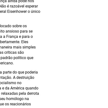
ança ainda pode nos
Não é razoável esperar
eral Eisenhower o único
olocado sobre os
to ansioso para se
a a França e para o
abertamente. Eles
 maneira mais simples
as críticas são
padrão político que
ericano.
a parte do que poderia
ntação. A destruição
socialismo no
ha e da América quando
 relaxadas pela derrota
e seu homólogo na
ue os reacionários