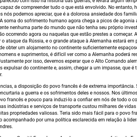
arecido com isso na história das guerras, e levará algum temp
capaz de compreender tudo o que está envolvido. No entanto, 
s nós podemos apreciar, que é a dolorosa ansiedade dos famili
 A soma do sofrimento humano agora chega a picos de agonia a
ente nenhuma parte do mundo que não tenha seu próprio inves
ão ocorrendo agora ou naquelas que estão prestes a começar. 
 o ataque da Rússia, e o grande ataque à Alemanha estará em
e obter um alojamento no continente suficientemente espaçoso 
omens e suprimentos, é difícil ver como a Alemanha poderá res
 Justamente por isso, devemos esperar que o Alto Comando ale
 expulsar do continente e, assim, chegar a um impasse, que é 
r.
ncias, a disposição do povo francês é de extrema importância.
curtaria a guerra e os sofrimentos deles e nossos. Nos último
ovo francês e pouco para induzi-lo a confiar em nós de todo o 
as indústrias e serviços de transporte custou milhares de vidas
itas propriedades valiosas. Teria sido mais fácil para o povo fr
ido acompanhado por uma política esclarecida em relação à lid
ndres.