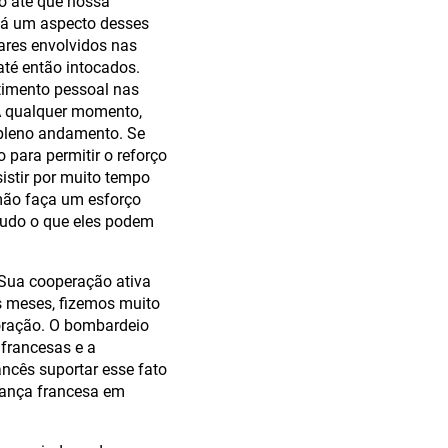
o até que nossa
há um aspecto desses
ares envolvidos nas
té então intocados.
timento pessoal nas
A qualquer momento,
 pleno andamento. Se
para permitir o reforço
istir por muito tempo
mão faça um esforço
tudo o que eles podem
 Sua cooperação ativa
s meses, fizemos muito
coração. O bombardeio
 francesas e a
ancês suportar esse fato
erança francesa em