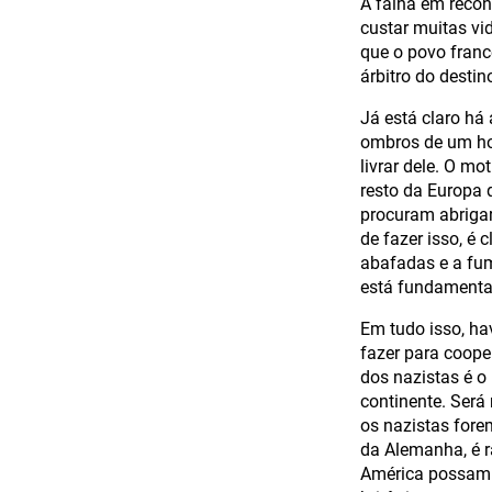
A falha em recon
custar muitas vi
que o povo franc
árbitro do destin
Já está claro há
ombros de um ho
livrar dele. O m
resto da Europa 
procuram abrigar
de fazer isso, é 
abafadas e a fum
está fundamenta
Em tudo isso, ha
fazer para coope
dos nazistas é o
continente. Será
os nazistas fore
da Alemanha, é r
América possam f