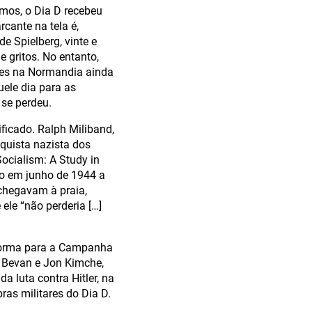
mos, o Dia D recebeu
cante na tela é,
e Spielberg, vinte e
gritos. No entanto,
ques na Normandia ainda
uele dia para as
 se perdeu.
ficado. Ralph Miliband,
quista nazista dos
ocialism: A Study in
ado em junho de 1944 a
chegavam à praia,
ele “não perderia […]
aforma para a Campanha
n Bevan e Jon Kimche,
a luta contra Hitler, na
as militares do Dia D.