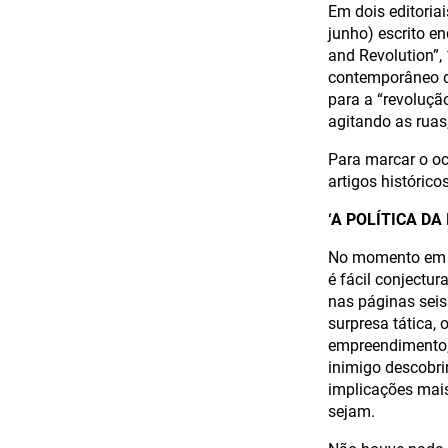
Em dois editoriai
junho) escrito e
and Revolution”,
contemporâneo d
para a “revoluçã
agitando as rua
Para marcar o o
artigos histórico
‘A POLÍTICA DA 
No momento em q
é fácil conjectu
nas páginas seis
surpresa tática,
empreendimento, 
inimigo descobr
implicações mais
sejam.