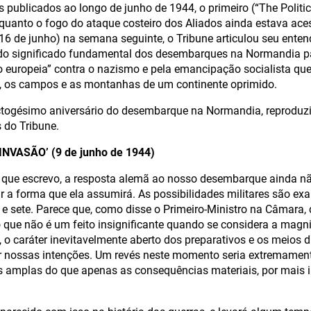
s publicados ao longo de junho de 1944, o primeiro (“The Politic
nquanto o fogo do ataque costeiro dos Aliados ainda estava ace
 16 de junho) na semana seguinte, o Tribune articulou seu ente
o significado fundamental dos desembarques na Normandia par
o europeia” contra o nazismo e pela emancipação socialista que 
s, os campos e as montanhas de um continente oprimido.
ctogésimo aniversário do desembarque na Normandia, reproduz
s do Tribune.
INVASÃO’ (9 de junho de 1944)
ue escrevo, a resposta alemã ao nosso desembarque ainda n
rar a forma que ela assumirá. As possibilidades militares são 
 e sete. Parece que, como disse o Primeiro-Ministro na Câmara
 o que não é um feito insignificante quando se considera a magn
o caráter inevitavelmente aberto dos preparativos e os meios d
ir nossas intenções. Um revés neste momento seria extremamen
 amplas do que apenas as consequências materiais, por mais 