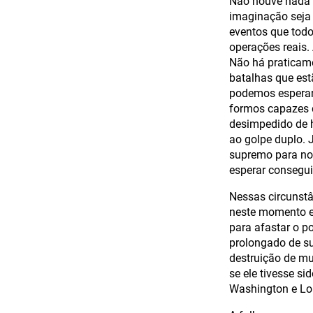
Não houve nada p
imaginação seja 
eventos que todo
operações reais.
Não há praticam
batalhas que est
podemos esperar
formos capazes d
desimpedido de h
ao golpe duplo.
supremo para nos
esperar consegui
Nessas circunstâ
neste momento en
para afastar o p
prolongado de su
destruição de mu
se ele tivesse s
Washington e Lo