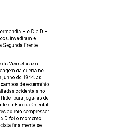
Normandia – o Dia D –
cos, invadiram e
 a Segunda Frente
rcito Vermelho em
 moagem da guerra no
m junho de 1944, as
, campos de extermínio
aliadas ocidentais no
Hitler para jogá-las de
ade na Europa Oriental
ntes ao rolo compressor
Dia D foi o momento
cista finalmente se