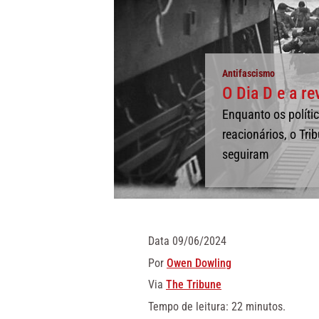
Antifascismo
O Dia D e a re
Enquanto os polític
reacionários, o Tri
seguiram
Data
09/06/2024
Por
Owen Dowling
Via
The Tribune
Tempo de leitura: 22 minutos.