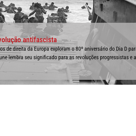
volução antifascista
os de direita da Europa exploram o 80º aniversário do Dia D par
bune lembra seu significado para as revoluções progressistas e 