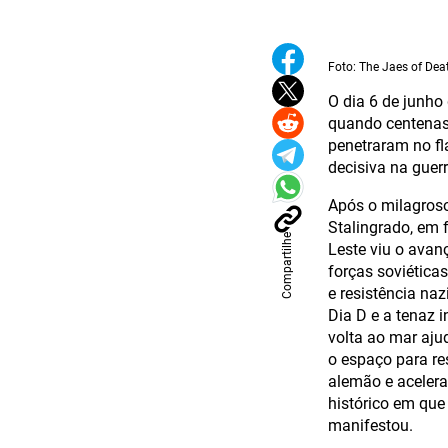
Foto: The Jaes of De
O dia 6 de junh
quando centenas 
penetraram no fl
decisiva na guerr
Após o milagroso
Stalingrado, em 
Compartilhe
Leste viu o avan
forças soviética
e resistência na
Dia D e a tenaz i
volta ao mar aju
o espaço para res
alemão e acelera
histórico em que
manifestou.