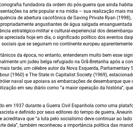
iconografia fundadora da ordem do pós-guerra que ainda habita
esentações na arte popular e na mídia – sua realização mais mar
quência de abertura cacofônica de Saving Private Ryan (1998), d
propriadamente angustiantes de água salgada ensanguentada e 
ncia estratégico-militar e cultural-experiencial dos desembar
e apreciada hoje em dia, o significado político dos eventos daq
 sociais que se seguiram no continente europeu aparentemente
ritânicos da época, no entanto, entenderam muito bem esse signi
inalmente um judeu belga refugiado na Grã-Bretanha após a con
 mais tarde, um célebre autor da Nova Esquerda, Parliamentary S
abour (1960) e The State in Capitalist Society (1969), estacion
tróier naval que apoiava as embarcações de desembarque que 
lização em seu diário como “a maior operação da história”, que 
ado em 1937 durante a Guerra Civil Espanhola como uma plat
ascista e definido por seus editores do tempo de guerra, Aneuri
 acreditava que “a luta pelo socialismo deve continuar ao lado d
te dela”, também reconheceu a importância política das manobr