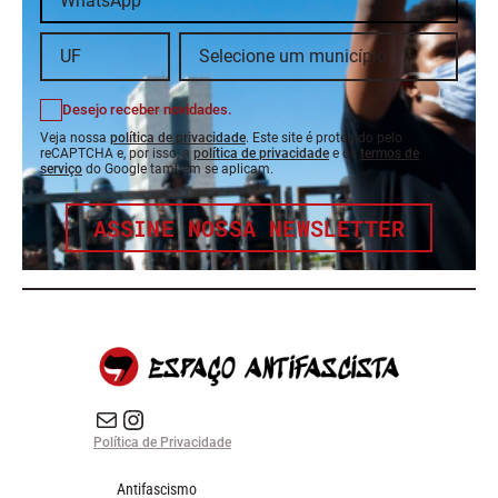
Desejo receber novidades.
Veja nossa
política de privacidade
. Este site é protegido pelo
reCAPTCHA e, por isso, a
política de privacidade
e os
termos de
serviço
do Google também se aplicam.
ASSINE NOSSA NEWSLETTER
E-mail
Instagram do Espaço Antifascista
Política de Privacidade
Antifascismo