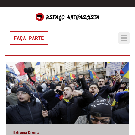
Pular para o conteúdo
FAÇA PARTE
Open 
Extrema Direita