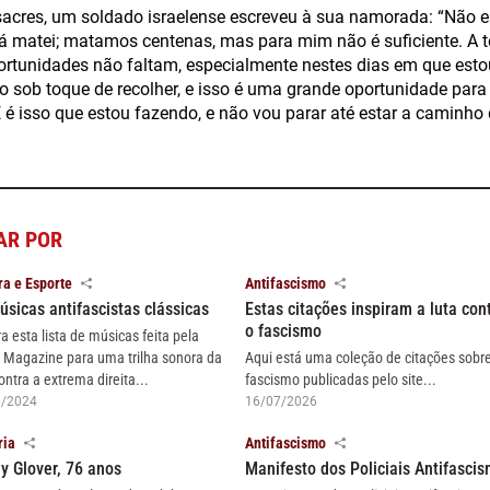
cres, um soldado israelense escreveu à sua namorada: “Não es
á matei; matamos centenas, mas para mim não é suficiente. A 
portunidades não faltam, especialmente nestes dias em que esto
ão sob toque de recolher, e isso é uma grande oportunidade par
 é isso que estou fazendo, e não vou parar até estar a caminho d
AR POR
ra e Esporte
Antifascismo
úsicas antifascistas clássicas
Estas citações inspiram a luta con
o fascismo
ra esta lista de músicas feita pela
 Magazine para uma trilha sonora da
Aqui está uma coleção de citações sobr
ontra a extrema direita...
fascismo publicadas pelo site...
6/2024
16/07/2026
ria
Antifascismo
y Glover, 76 anos
Manifesto dos Policiais Antifasci