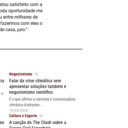
tou satisfeito com a
toda oportunidade me
u entre milhares de
a fazermos com eles o
e casa, juro.”
Negacionismo
tra
Falar da crise climática sem
apresentar soluções também é
negacionismo científico
e o
É o que afirma a cientista e comunicadora
climática Katharine...
19/05/2026
Cultura e Esporte
smo
A canção do The Clash sobre a