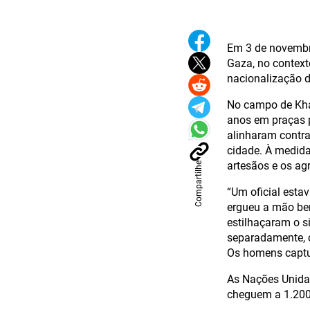
Em 3 de novembro
Gaza, no context
nacionalização d
No campo de Khan
anos em praças p
alinharam contra
cidade. À medida 
artesãos e os ag
Compartilhe
“Um oficial esta
ergueu a mão be
estilhaçaram o s
separadamente, 
Os homens captu
As Nações Unida
cheguem a 1.200