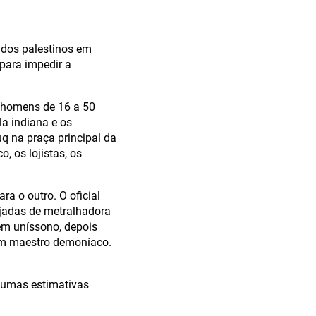
ados palestinos em
 para impedir a
m homens de 16 a 50
a indiana e os
uq na praça principal da
, os lojistas, os
a o outro. O oficial
jadas de metralhadora
em uníssono, depois
um maestro demoníaco.
gumas estimativas