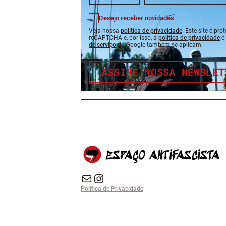
Desejo receber novidades.
Veja nossa
política de privacidade
. Este site é pro
reCAPTCHA e, por isso, a
política de privacidade
e
de serviço
do Google também se aplicam.
ASSINE NOSSA NEWSLET
E-mail
Instagram do Espaço Antifascista
Política de Privacidade