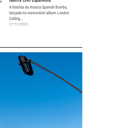
Guerra Civil Espanhola
 é
A história da música Spanish Bombs,
lançada no memorável album London
Calling...
27/12/2023