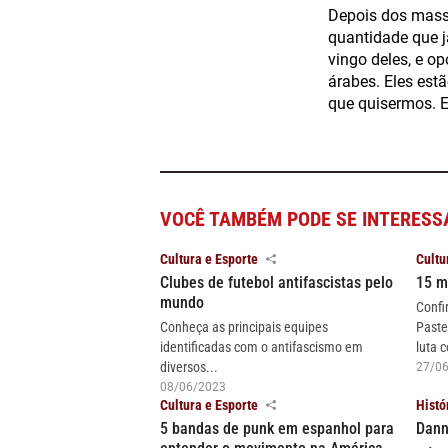
Depois dos massa
quantidade que j
vingo deles, e o
árabes. Eles est
que quisermos. E
VOCÊ TAMBÉM PODE SE INTERESS
Cultura e Esporte
Cultu
Clubes de futebol antifascistas pelo
15 m
mundo
Confi
Conheça as principais equipes
Paste
identificadas com o antifascismo em
luta c
diversos...
27/0
08/06/2023
Cultura e Esporte
Histó
5 bandas de punk em espanhol para
Dann