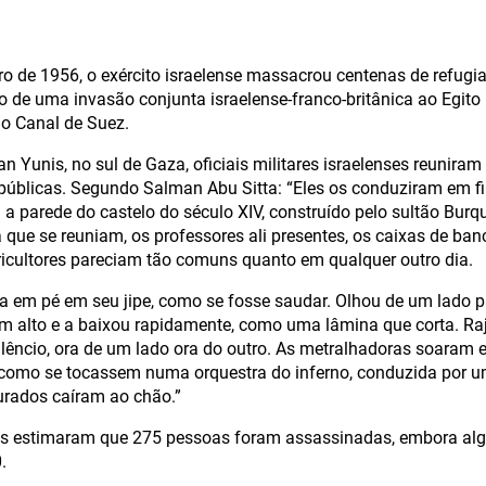
 de 1956, o exército israelense massacrou centenas de refugi
o de uma invasão conjunta israelense-franco-britânica ao Egito
o Canal de Suez.
 Yunis, no sul de Gaza, oficiais militares israelenses reunira
úblicas. Segundo Salman Abu Sitta: “Eles os conduziram em fil
 a parede do castelo do século XIV, construído pelo sultão Burq
que se reuniam, os professores ali presentes, os caixas de banco
ricultores pareciam tão comuns quanto em qualquer outro dia.
va em pé em seu jipe, como se fosse saudar. Olhou de um lado par
m alto e a baixou rapidamente, como uma lâmina que corta. Ra
ilêncio, ora de um lado ora do outro. As metralhadoras soaram 
como se tocassem numa orquestra do inferno, conduzida por 
rados caíram ao chão.”
s estimaram que 275 pessoas foram assassinadas, embora al
.