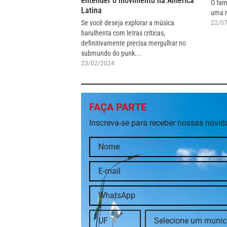
entender o movimento na América
O fam
Latina
uma r
Se você deseja explorar a música
22/0
barulhenta com letras críticas,
definitivamente precisa mergulhar no
submundo do punk...
23/02/2024
FAÇA PARTE
Inscreva-se para receber nossas novi