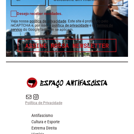
Desejo receber novidades.
Veja nossa
política de privacidade
. Este site é protegido pelo
reCAPTCHA e, por isso, a
política de privacidade
e os
termos de
serviço
do Google também se aplicam.
ASSINE NOSSA NEWSLETTER
E-mail
Instagram do Espaço Antifascista
Política de Privacidade
Antifascismo
Cultura e Esporte
Extrema Direita