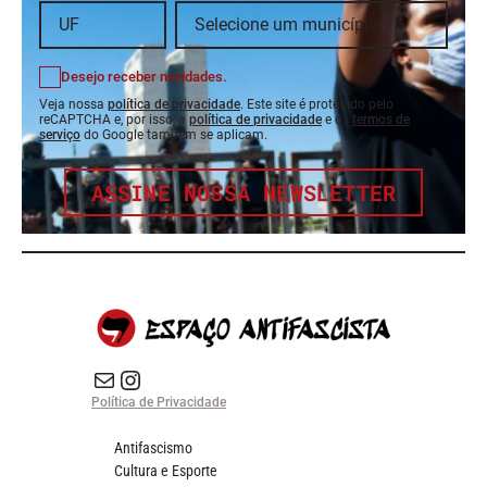
Desejo receber novidades.
Veja nossa
política de privacidade
. Este site é protegido pelo
reCAPTCHA e, por isso, a
política de privacidade
e os
termos de
serviço
do Google também se aplicam.
ASSINE NOSSA NEWSLETTER
E-mail
Instagram do Espaço Antifascista
Política de Privacidade
Antifascismo
Cultura e Esporte