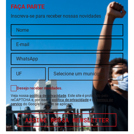
FAÇA PARTE
Inscreva-se para receber nossas novidades
Desejo receber novidades.
Veja nossa
política de privacidade
. Este site é protegido pelo
reCAPTCHA e, por isso, a
política de privacidade
e os
termos de
serviço
do Google também se aplicam.
ASSINE NOSSA NEWSLETTER