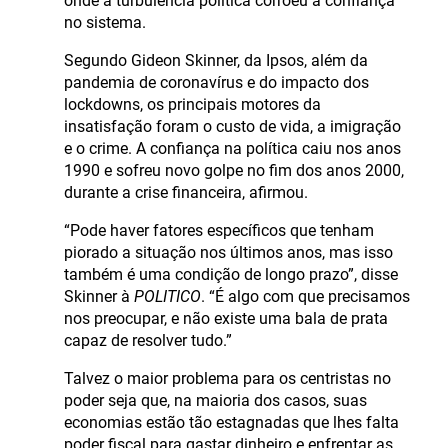
onde a turbulência política corroeu a confiança
no sistema.
Segundo Gideon Skinner, da Ipsos, além da
pandemia de coronavírus e do impacto dos
lockdowns, os principais motores da
insatisfação foram o custo de vida, a imigração
e o crime. A confiança na política caiu nos anos
1990 e sofreu novo golpe no fim dos anos 2000,
durante a crise financeira, afirmou.
“Pode haver fatores específicos que tenham
piorado a situação nos últimos anos, mas isso
também é uma condição de longo prazo”, disse
Skinner à
POLITICO
. “É algo com que precisamos
nos preocupar, e não existe uma bala de prata
capaz de resolver tudo.”
Talvez o maior problema para os centristas no
poder seja que, na maioria dos casos, suas
economias estão tão estagnadas que lhes falta
poder fiscal para gastar dinheiro e enfrentar as