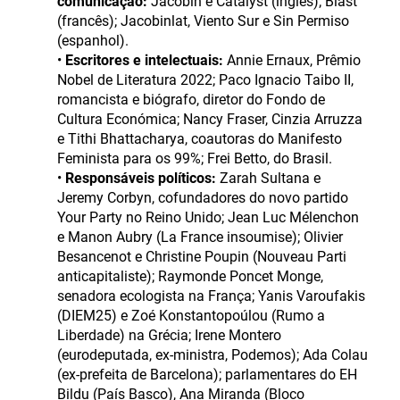
comunicação:
Jacobin e Catalyst (inglês); Blast
(francês); Jacobinlat, Viento Sur e Sin Permiso
(espanhol).
•
Escritores e intelectuais:
Annie Ernaux, Prêmio
Nobel de Literatura 2022; Paco Ignacio Taibo II,
romancista e biógrafo, diretor do Fondo de
Cultura Económica; Nancy Fraser, Cinzia Arruzza
e Tithi Bhattacharya, coautoras do Manifesto
Feminista para os 99%; Frei Betto, do Brasil.
•
Responsáveis políticos:
Zarah Sultana e
Jeremy Corbyn, cofundadores do novo partido
Your Party no Reino Unido; Jean Luc Mélenchon
e Manon Aubry (La France insoumise); Olivier
Besancenot e Christine Poupin (Nouveau Parti
anticapitaliste); Raymonde Poncet Monge,
senadora ecologista na França; Yanis Varoufakis
(DIEM25) e Zoé Konstantopoúlou (Rumo a
Liberdade) na Grécia; Irene Montero
(eurodeputada, ex-ministra, Podemos); Ada Colau
(ex-prefeita de Barcelona); parlamentares do EH
Bildu (País Basco), Ana Miranda (Bloco