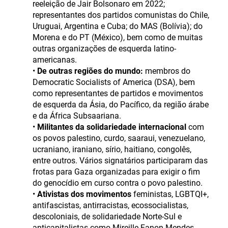
reeleição de Jair Bolsonaro em 2022;
representantes dos partidos comunistas do Chile,
Uruguai, Argentina e Cuba; do MAS (Bolívia); do
Morena e do PT (México), bem como de muitas
outras organizações de esquerda latino-
americanas.
•
De outras regiões do mundo:
membros do
Democratic Socialists of America (DSA), bem
como representantes de partidos e movimentos
de esquerda da Ásia, do Pacífico, da região árabe
e da África Subsaariana.
•
Militantes da solidariedade internacional
com
os povos palestino, curdo, saaraui, venezuelano,
ucraniano, iraniano, sírio, haitiano, congolês,
entre outros. Vários signatários participaram das
frotas para Gaza organizadas para exigir o fim
do genocídio em curso contra o povo palestino.
•
Ativistas dos movimentos
feministas, LGBTQI+,
antifascistas, antirracistas, ecossocialistas,
descoloniais, de solidariedade Norte-Sul e
anticapitalistas como Mireille Fanon-Mendes-