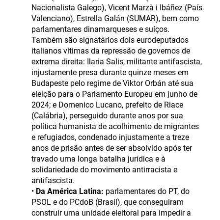
Nacionalista Galego), Vicent Marzà i Ibáñez (País
Valenciano), Estrella Galán (SUMAR), bem como
parlamentares dinamarqueses e suíços.
Também são signatários dois eurodeputados
italianos vítimas da repressão de governos de
extrema direita: Ilaria Salis, militante antifascista,
injustamente presa durante quinze meses em
Budapeste pelo regime de Viktor Orbán até sua
eleição para o Parlamento Europeu em junho de
2024; e Domenico Lucano, prefeito de Riace
(Calábria), perseguido durante anos por sua
política humanista de acolhimento de migrantes
e refugiados, condenado injustamente a treze
anos de prisão antes de ser absolvido após ter
travado uma longa batalha jurídica e à
solidariedade do movimento antirracista e
antifascista.
•
Da América Latina:
parlamentares do PT, do
PSOL e do PCdoB (Brasil), que conseguiram
construir uma unidade eleitoral para impedir a