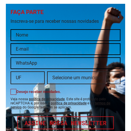
FAÇA PARTE
Inscreva-se para receber nossas novidades
Desejo receber novidades.
Veja nossa
política de privacidade
. Este site é protegido pelo
reCAPTCHA e, por isso, a
política de privacidade
e os
termos de
serviço
do Google também se aplicam.
ASSINE NOSSA NEWSLETTER