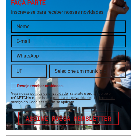
FAÇA PARTE
Inscreva-se para receber nossas novidades
Desejo receber novidades.
Veja nossa
política de privacidade
. Este site é protegido pelo
reCAPTCHA e, por isso, a
política de privacidade
e os
termos de
serviço
do Google também se aplicam.
ASSINE NOSSA NEWSLETTER