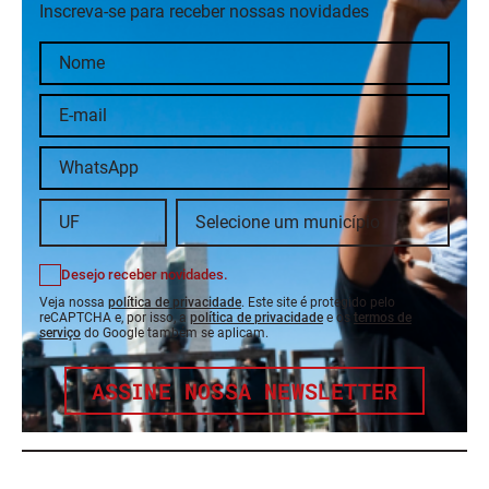
Inscreva-se para receber nossas novidades
Desejo receber novidades.
Veja nossa
política de privacidade
. Este site é protegido pelo
reCAPTCHA e, por isso, a
política de privacidade
e os
termos de
serviço
do Google também se aplicam.
ASSINE NOSSA NEWSLETTER