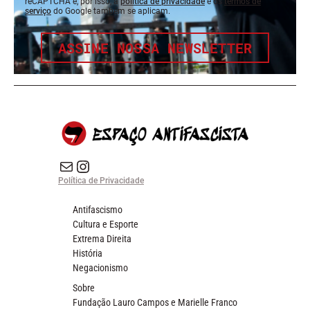
reCAPTCHA e, por isso, a
política de privacidade
e os
termos de
serviço
do Google também se aplicam.
ASSINE NOSSA NEWSLETTER
E-mail
Instagram do Espaço Antifascista
Política de Privacidade
Antifascismo
Cultura e Esporte
Extrema Direita
História
Negacionismo
Sobre
Fundação Lauro Campos e Marielle Franco