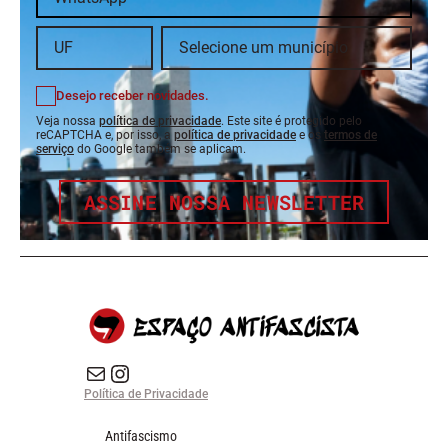
Desejo receber novidades.
Veja nossa
política de privacidade
. Este site é protegido pelo
reCAPTCHA e, por isso, a
política de privacidade
e os
termos de
serviço
do Google também se aplicam.
ASSINE NOSSA NEWSLETTER
E-mail
Instagram do Espaço Antifascista
Política de Privacidade
Antifascismo