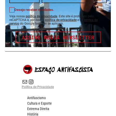
Desejo receber novidades.
Veja nossa
política de privacidade
. Este site é protegido pelo
reCAPTCHA e, por isso, a
política de privacidade
e os
termos de
serviço
do Google também se aplicam.
ASSINE NOSSA NEWSLETTER
E-mail
Instagram do Espaço Antifascista
Política de Privacidade
Antifascismo
Cultura e Esporte
Extrema Direita
História