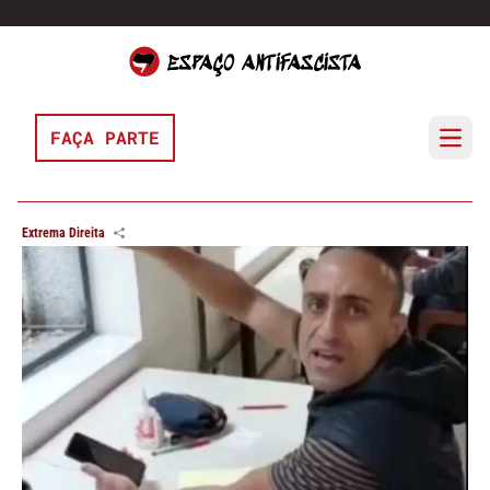
Pular para o conteúdo
FAÇA PARTE
Open 
Extrema Direita