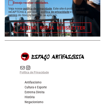
Desejo receber novidades.
Veja nossa
política de privacidade
. Este site é protegido pelo
reCAPTCHA e, por isso, a
política de privacidade
e os
termos de
serviço
do Google também se aplicam.
ASSINE NOSSA NEWSLETTER
E-mail
Instagram do Espaço Antifascista
Política de Privacidade
Antifascismo
Cultura e Esporte
Extrema Direita
História
Negacionismo