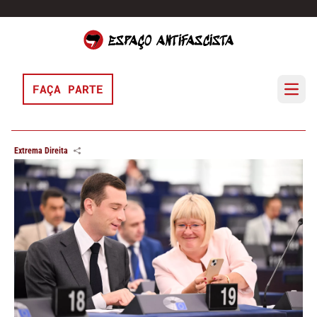
Pular para o conteúdo
FAÇA PARTE
Open 
Extrema Direita