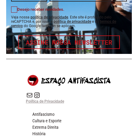
Desejo receber novidades.
Veja nossa
política de privacidade
. Este site é protegido pelo
reCAPTCHA e, por isso, a
política de privacidade
e os
termos de
serviço
do Google também se aplicam.
ASSINE NOSSA NEWSLETTER
E-mail
Instagram do Espaço Antifascista
Política de Privacidade
Antifascismo
Cultura e Esporte
Extrema Direita
História