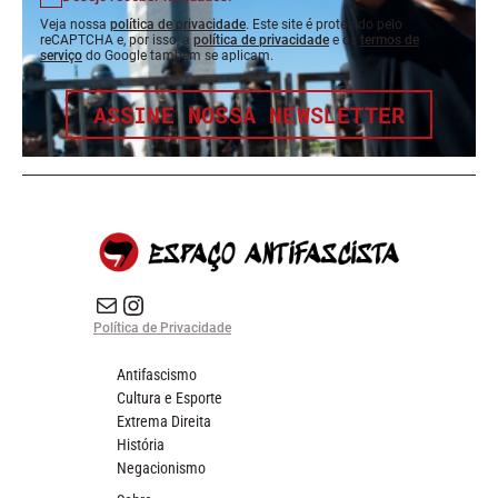
Veja nossa
política de privacidade
. Este site é protegido pelo
reCAPTCHA e, por isso, a
política de privacidade
e os
termos de
serviço
do Google também se aplicam.
ASSINE NOSSA NEWSLETTER
E-mail
Instagram do Espaço Antifascista
Política de Privacidade
Antifascismo
Cultura e Esporte
Extrema Direita
História
Negacionismo