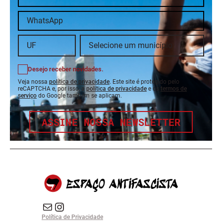
Desejo receber novidades.
Veja nossa
política de privacidade
. Este site é protegido pelo
reCAPTCHA e, por isso, a
política de privacidade
e os
termos de
serviço
do Google também se aplicam.
ASSINE NOSSA NEWSLETTER
E-mail
Instagram do Espaço Antifascista
Política de Privacidade