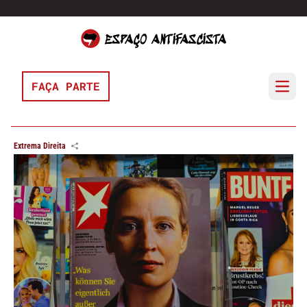
Pular para o conteúdo
FAÇA PARTE
Open 
Extrema Direita