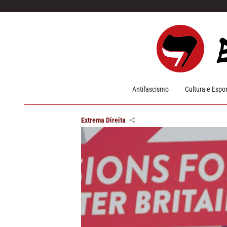
Pular para o conteúdo
Antifascismo
Cultura e Espo
Extrema Direita