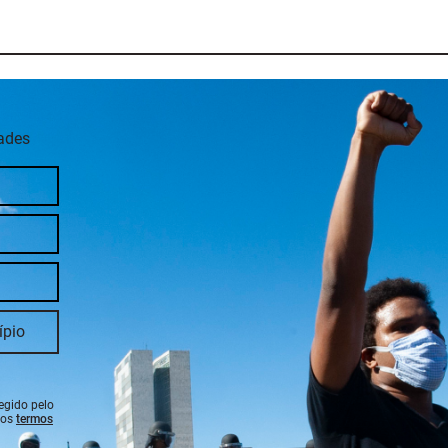
dades
tegido pelo
 os
termos