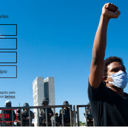
dades
tegido pelo
 os
termos
TER