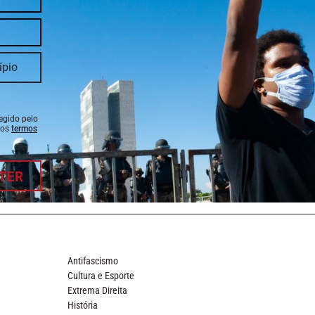
tegido pelo
 os
termos
TER
Antifascismo
Cultura e Esporte
Extrema Direita
História