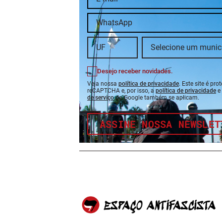
Desejo receber novidades.
Veja nossa
política de privacidade
. Este site é pro
reCAPTCHA e, por isso, a
política de privacidade
e
de serviço
do Google também se aplicam.
ASSINE NOSSA NEWSLET