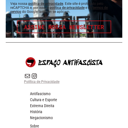
Veja nossa
política de privacidade
. Este site é protegido pelo
reCAPTCHA e, por isso, a
política de privacidade
e os
termos de
serviço
do Google também se aplicam.
ASSINE NOSSA NEWSLETTER
E-mail
Instagram do Espaço Antifascista
Política de Privacidade
Antifascismo
Cultura e Esporte
Extrema Direita
História
Negacionismo
Sobre