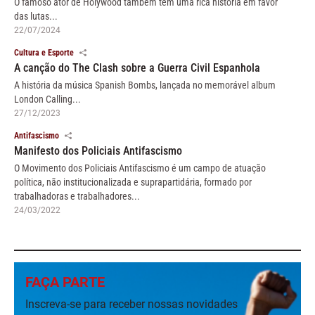
O famoso ator de Holywood também tem uma rica história em favor
das lutas...
22/07/2024
Cultura e Esporte
A canção do The Clash sobre a Guerra Civil Espanhola
A história da música Spanish Bombs, lançada no memorável album
London Calling...
27/12/2023
Antifascismo
Manifesto dos Policiais Antifascismo
O Movimento dos Policiais Antifascismo é um campo de atuação
política, não institucionalizada e suprapartidária, formado por
trabalhadoras e trabalhadores...
24/03/2022
FAÇA PARTE
Inscreva-se para receber nossas novidades