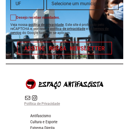
Desejo receber novidades.
Veja nossa
política de privacidade
. Este site é protegido pelo
reCAPTCHA e, por isso, a
política de privacidade
e os
termos de
serviço
do Google também se aplicam.
ASSINE NOSSA NEWSLETTER
E-mail
Instagram do Espaço Antifascista
Política de Privacidade
Antifascismo
Cultura e Esporte
Extrema Direita