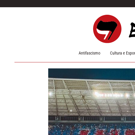
Pular para o conteúdo
Antifascismo
Cultura e Espo