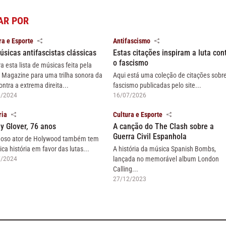
AR POR
ra e Esporte
Antifascismo
úsicas antifascistas clássicas
Estas citações inspiram a luta con
o fascismo
ra esta lista de músicas feita pela
 Magazine para uma trilha sonora da
Aqui está uma coleção de citações sobr
ontra a extrema direita...
fascismo publicadas pelo site...
6/2024
16/07/2026
ria
Cultura e Esporte
y Glover, 76 anos
A canção do The Clash sobre a
Guerra Civil Espanhola
oso ator de Holywood também tem
ica história em favor das lutas...
A história da música Spanish Bombs,
lançada no memorável album London
7/2024
Calling...
27/12/2023