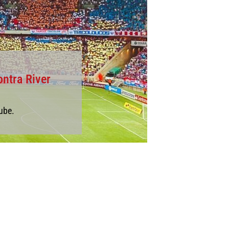
ntra River
ube.