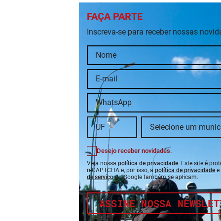
FAÇA PARTE
Inscreva-se para receber nossas novi
Desejo receber novidades.
Veja nossa
política de privacidade
. Este site é pro
reCAPTCHA e, por isso, a
política de privacidade
e
de serviço
do Google também se aplicam.
ASSINE NOSSA NEWSLET