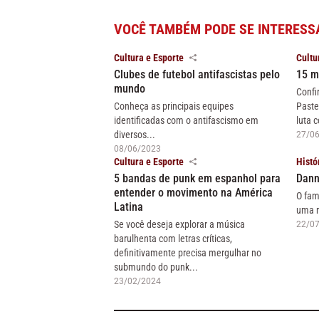
VOCÊ TAMBÉM PODE SE INTERESS
Cultura e Esporte
Cultu
Clubes de futebol antifascistas pelo
15 m
mundo
Confi
Conheça as principais equipes
Paste
identificadas com o antifascismo em
luta c
diversos...
27/0
08/06/2023
Cultura e Esporte
Histó
5 bandas de punk em espanhol para
Dann
entender o movimento na América
O fam
Latina
uma r
Se você deseja explorar a música
22/0
barulhenta com letras críticas,
definitivamente precisa mergulhar no
submundo do punk...
23/02/2024