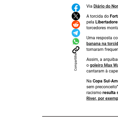
Via
Diário do No
A torcida do
For
pela
Libertadore
torcedores monta
Uma resposta con
banana na torcid
tornaram frequen
Compartilhe
Assim, a arquiba
o
goleiro Max W
cantaram à capel
Na
Copa Sul-Am
sem preconceito”
racismo
resulta
River, por exemp