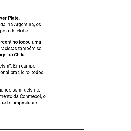
iver Plate
,
da, na Argentina, os
poio do clube.
argentino jogou uma
 racistas também se
go no Chile
.
acism”. Em campo,
nal brasileiro, todos
mundo sem racismo,
gimento da Conmebol, o
ue foi imposta ao