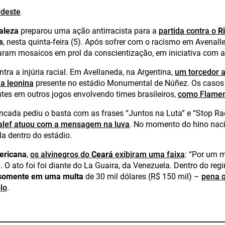
rdeste
taleza
preparou uma ação antirracista para a
partida contra o
R
s
, nesta quinta-feira (5). Após sofrer com o racismo em Avenalle
ram mosaicos em prol da conscientização, em iniciativa com a
tra a injúria racial. Em Avellaneda, na Argentina,
um torcedor 
a leonina
presente no estádio Monumental de Núñez. Os casos
tes em outros jogos envolvendo times brasileiros,
como Flamen
ncada pediu o basta com as frases “Juntos na Luta” e “Stop R
alef atuou com a mensagem na luva
. No momento do hino nacio
a dentro do estádio.
ericana
,
os alvinegros do
Ceará
exibiram uma faixa
: “Por um 
. O ato foi foi diante do La Guaira, da Venezuela. Dentro do re
 somente em uma multa
de 30 mil dólares (R$ 150 mil) –
pena q
lo
.