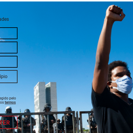
dades
tegido pelo
 os
termos
TER