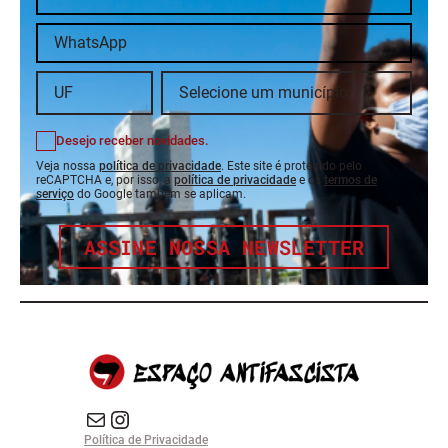
Desejo receber novidades.
Veja nossa
política de privacidade
. Este site é protegido pelo
reCAPTCHA e, por isso, a
política de privacidade
e os
termos de
serviço
do Google também se aplicam.
ASSINE NOSSA NEWSLETTER
E-mail
Instagram do Espaço Antifascista
Política de Privacidade