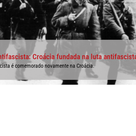
ifascista: Croácia fundada na luta antifascist
ascista é comemorado novamente na Croácia.