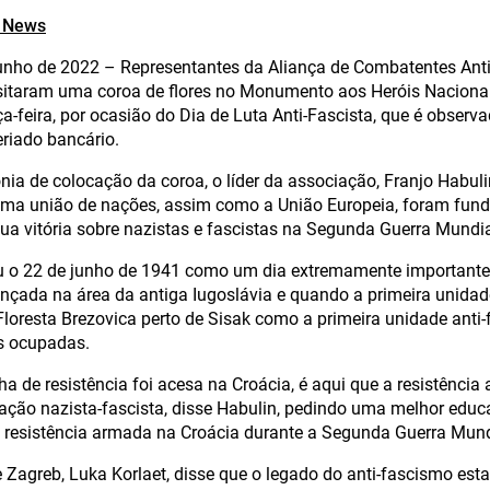
a News
unho de 2022 – Representantes da Aliança de Combatentes Anti
itaram uma coroa de flores no Monumento aos Heróis Nacionai
a-feira, por ocasião do Dia de Luta Anti-Fascista, que é observ
riado bancário.
nia de colocação da coroa, o líder da associação, Franjo Habuli
ma união de nações, assim como a União Europeia, foram fund
 sua vitória sobre nazistas e fascistas na Segunda Guerra Mundia
u o 22 de junho de 1941 como um dia extremamente importante 
ançada na área da antiga Iugoslávia e quando a primeira unidade
Floresta Brezovica perto de Sisak como a primeira unidade anti
s ocupadas.
ha de resistência foi acesa na Croácia, é aqui que a resistênci
ação nazista-fascista, disse Habulin, pedindo uma melhor edu
 resistência armada na Croácia durante a Segunda Guerra Mund
de Zagreb, Luka Korlaet, disse que o legado do anti-fascismo est