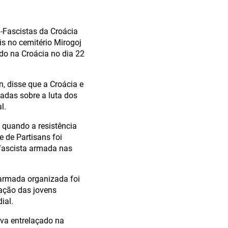
-Fascistas da Croácia
s no cemitério Mirogoj
ado na Croácia no dia 22
n, disse que a Croácia e
adas sobre a luta dos
l.
quando a resistência
 de Partisans foi
-fascista armada nas
a armada organizada foi
cação das jovens
ial.
ava entrelaçado na