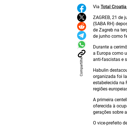
Via
Total Croati
ZAGREB, 21 de j
(SABA RH) depos
de Zagreb na terç
de junho como fe
Durante a cerimô
a Europa como u
anti-fascistas e
Compartilhe
Habulin destaco
organizada foi l
estabelecida na 
regiões europeia
A primeira centel
oferecida à ocup
gerações sobre a
O vice-prefeito 