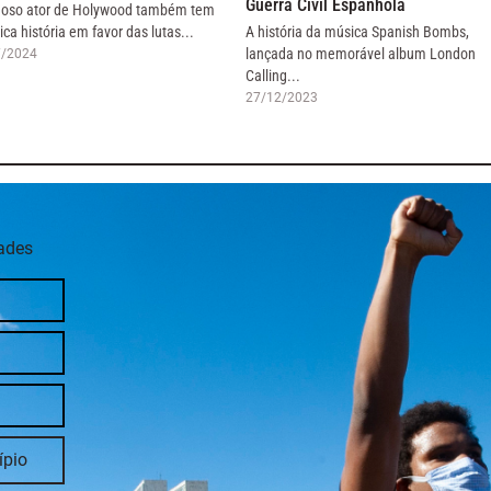
Guerra Civil Espanhola
oso ator de Holywood também tem
ica história em favor das lutas...
A história da música Spanish Bombs,
lançada no memorável album London
7/2024
Calling...
27/12/2023
dades