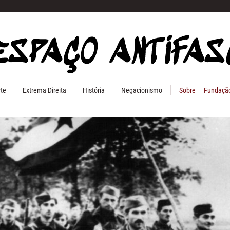
rte
Extrema Direita
História
Negacionismo
Sobre
Fundação