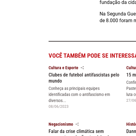
fundação da cid
Na Segunda Guerr
de 8.000 foram m
VOCÊ TAMBÉM PODE SE INTERESS
Cultura e Esporte
Cultu
Clubes de futebol antifascistas pelo
15 m
mundo
Confi
Conheça as principais equipes
Paste
identificadas com o antifascismo em
luta c
diversos...
27/0
08/06/2023
Negacionismo
Histó
Falar da crise climática sem
Dann