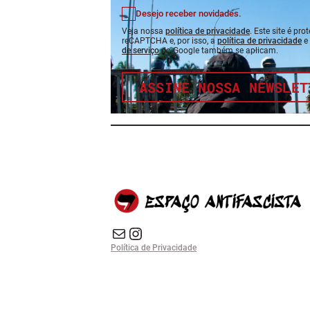
Desejo receber novidades.
Veja nossa
política de privacidade
. Este site é pro
reCAPTCHA e, por isso, a
política de privacidade
e
de serviço
do Google também se aplicam.
ASSINE NOSSA NEWSLET
E-mail
Instagram do Espaço Antifascista
Política de Privacidade