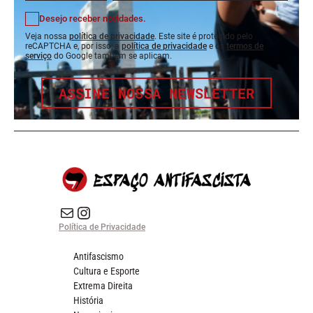
Desejo receber novidades.
Veja nossa
política de privacidade
. Este site é protegido pelo
reCAPTCHA e, por isso, a
política de privacidade
e os
termos de
serviço
do Google também se aplicam.
ASSINE NOSSA NEWSLETTER
E-mail
Instagram do Espaço Antifascista
Política de Privacidade
Antifascismo
Cultura e Esporte
Extrema Direita
História