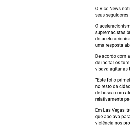
O Vice News notic
seus seguidores n
O aceleracionism
supremacistas br
do aceleracionis
uma resposta abe
De acordo com a
de incitar os tu
visava agitar as
“Este foi o prim
no resto da cid
de busca com ate
relativamente pac
Em Las Vegas, tr
que apelava para
violência nos pr