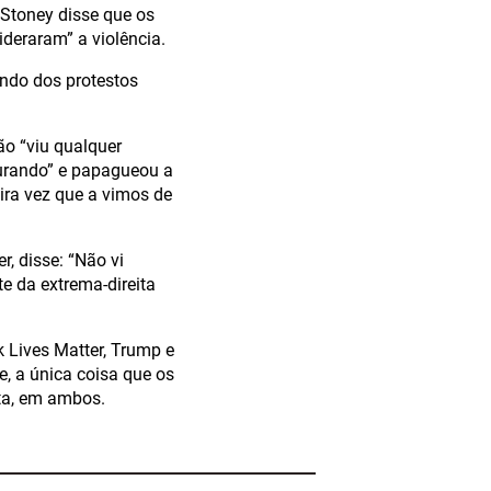
 Stoney disse que os
deraram” a violência.
ando dos protestos
ão “viu qualquer
turando” e papagueou a
ira vez que a vimos de
, disse: “Não vi
te da extrema-direita
k Lives Matter, Trump e
, a única coisa que os
ita, em ambos.