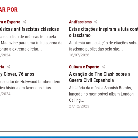
AR POR
ra e Esporte
Antifascismo
úsicas antifascistas clássicas
Estas citações inspiram a luta con
o fascismo
ra esta lista de músicas feita pela
 Magazine para uma trilha sonora da
Aqui está uma coleção de citações sobr
ontra a extrema direita...
fascismo publicadas pelo site...
6/2024
16/07/2026
ria
Cultura e Esporte
y Glover, 76 anos
A canção do The Clash sobre a
Guerra Civil Espanhola
oso ator de Holywood também tem
ica história em favor das lutas...
A história da música Spanish Bombs,
lançada no memorável album London
7/2024
Calling...
27/12/2023