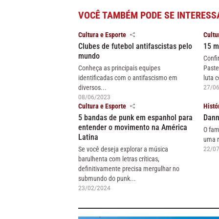
VOCÊ TAMBÉM PODE SE INTERESS
Cultura e Esporte
Cultu
Clubes de futebol antifascistas pelo
15 m
mundo
Confi
Conheça as principais equipes
Paste
identificadas com o antifascismo em
luta c
diversos...
27/0
08/06/2023
Cultura e Esporte
Histó
5 bandas de punk em espanhol para
Dann
entender o movimento na América
O fam
Latina
uma r
Se você deseja explorar a música
22/0
barulhenta com letras críticas,
definitivamente precisa mergulhar no
submundo do punk...
23/02/2024