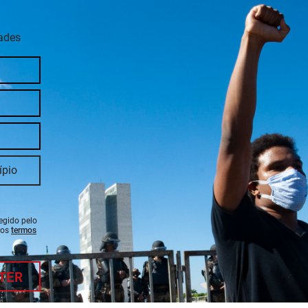
dades
tegido pelo
 os
termos
TER