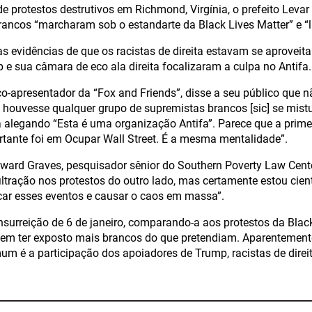
e protestos destrutivos em Richmond, Virgínia, o prefeito Levar
ancos “marcharam sob o estandarte da Black Lives Matter” e “li
evidências de que os racistas de direita estavam se aproveit
e sua câmara de eco ala direita focalizaram a culpa no Antifa.
co-apresentador da “Fox and Friends”, disse a seu público que n
 houvesse qualquer grupo de supremistas brancos [sic] se mis
 alegando “Esta é uma organização Antifa”. Parece que a prime
tante foi em Ocupar Wall Street. É a mesma mentalidade”.
ward Graves, pesquisador sênior do Southern Poverty Law Center
iltração nos protestos do outro lado, mas certamente estou cien
ar esses eventos e causar o caos em massa”.
nsurreição de 6 de janeiro, comparando-a aos protestos da Blac
em ter exposto mais brancos do que pretendiam. Aparentemente
m é a participação dos apoiadores de Trump, racistas de dire