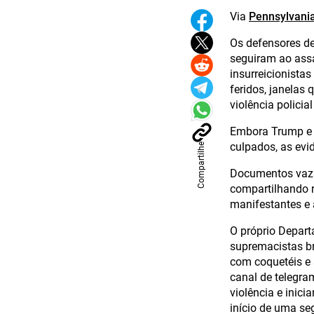
Via
Pennsylvania
Os defensores de
seguiram ao ass
insurreicionistas
feridos, janelas
violência policia
Embora Trump e s
culpados, as evi
Compartilhe
Documentos vazad
compartilhando r
manifestantes e a
O próprio Depar
supremacistas br
com coquetéis e
canal de telegra
violência e inici
início de uma se