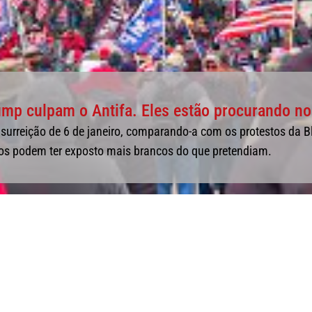
ump culpam o Antifa. Eles estão procurando no
nsurreição de 6 de janeiro, comparando-a com os protestos da Bl
os podem ter exposto mais brancos do que pretendiam.