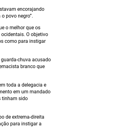
… estavam encorajando
a o povo negro”.
ue o melhor que os
ocidentais. O objetivo
os como para instigar
o guarda-chuva acusado
remacista branco que
em toda a delegacia e
rtamento em um mandado
s tinham sido
o de extrema-direita
ção para instigar a