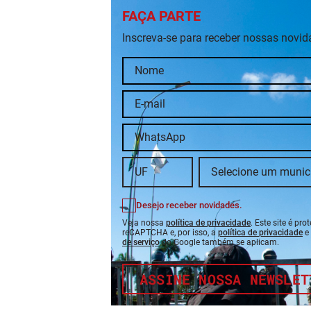
FAÇA PARTE
Inscreva-se para receber nossas novi
Desejo receber novidades.
Veja nossa
política de privacidade
. Este site é pro
reCAPTCHA e, por isso, a
política de privacidade
e
de serviço
do Google também se aplicam.
ASSINE NOSSA NEWSLET