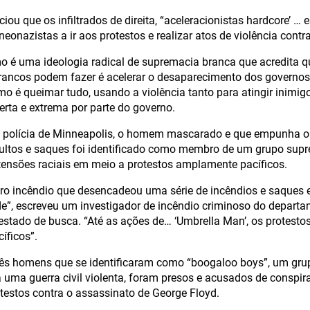
iou que os infiltrados de direita, “aceleracionistas hardcore’ 
eonazistas a ir aos protestos e realizar atos de violência contr
o é uma ideologia radical de supremacia branca que acredita q
ancos podem fazer é acelerar o desaparecimento dos governos 
mo é queimar tudo, usando a violência tanto para atingir inimig
rta e extrema por parte do governo.
 polícia de Minneapolis, o homem mascarado e que empunha 
multos e saques foi identificado como membro de um grupo sup
 tensões raciais em meio a protestos amplamente pacíficos.
eiro incêndio que desencadeou uma série de incêndios e saques 
ade”, escreveu um investigador de incêndio criminoso do depa
stado de busca. “Até as ações de… ‘Umbrella Man’, os protesto
íficos”.
ês homens que se identificaram como “boogaloo boys”, um grup
 uma guerra civil violenta, foram presos e acusados de conspira
otestos contra o assassinato de George Floyd.