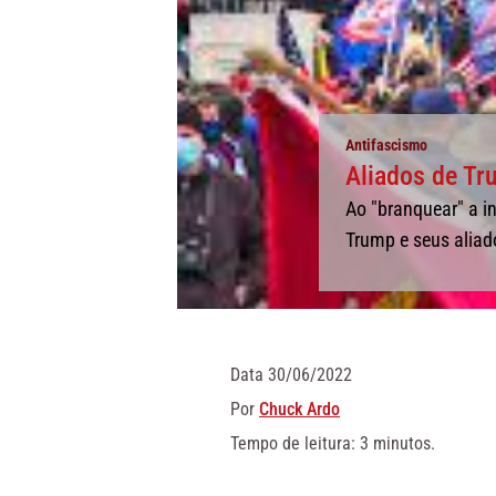
Antifascismo
Aliados de Tr
Ao "branquear" a i
Trump e seus aliad
Data
30/06/2022
Por
Chuck Ardo
Tempo de leitura: 3 minutos.