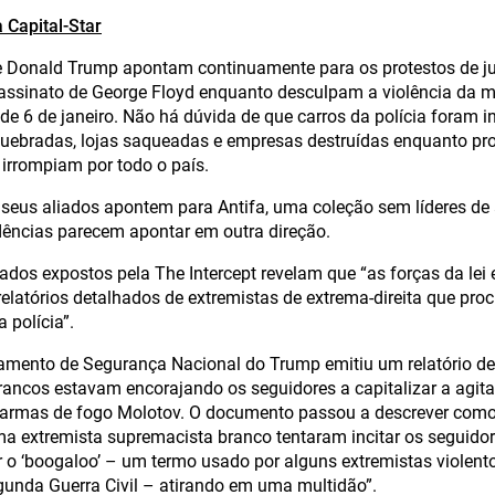
 Capital-Star
 Donald Trump apontam continuamente para os protestos de jus
assinato de George Floyd enquanto desculpam a violência da m
 de 6 de janeiro. Não há dúvida de que carros da polícia foram i
 quebradas, lojas saqueadas e empresas destruídas enquanto pro
l irrompiam por todo o país.
eus aliados apontem para Antifa, uma coleção sem líderes de 
dências parecem apontar em outra direção.
os expostos pela The Intercept revelam que “as forças da lei
elatórios detalhados de extremistas de extrema-direita que pro
 polícia”.
tamento de Segurança Nacional do Trump emitiu um relatório d
ancos estavam encorajando os seguidores a capitalizar a agita
 armas de fogo Molotov. O documento passou a descrever como
ma extremista supremacista branco tentaram incitar os seguido
ar o ‘boogaloo’ – um termo usado por alguns extremistas violento
gunda Guerra Civil – atirando em uma multidão”.