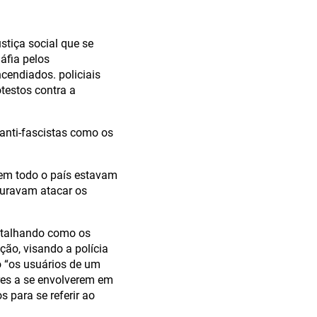
tiça social que se
áfia pelos
ncendiados. policiais
testos contra a
anti-fascistas como os
 em todo o país estavam
curavam atacar os
etalhando como os
ção, visando a polícia
 “os usuários de um
res a se envolverem em
s para se referir ao