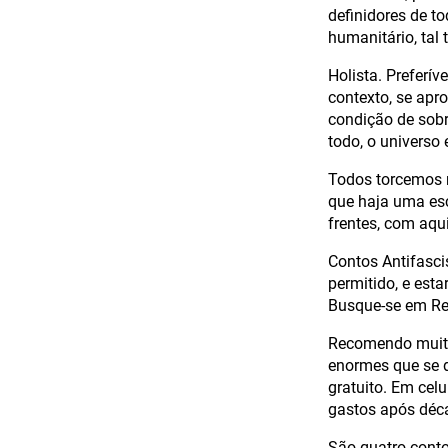
definidores de t
humanitário, tal 
Holista. Preferí
contexto, se apr
condição de sobr
todo, o universo 
Todos torcemos 
que haja uma esca
frentes, com aqui
Contos Antifascis
permitido, e esta
Busque-se em Rec
Recomendo muito 
enormes que se d
gratuito. Em cel
gastos após déc
São quatro conto