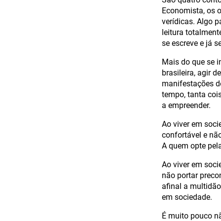
Economista, os o
verídicas. Algo p
leitura totalment
se escreve e já s
Mais do que se i
brasileira, agir
manifestações d
tempo, tanta coi
a empreender.
Ao viver em soci
confortável e não
A quem opte pel
Ao viver em soci
não portar preco
afinal a multidã
em sociedade.
É muito pouco nã