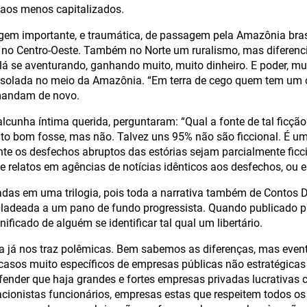
 aos menos capitalizados.
em importante, e traumática, de passagem pela Amazônia brasi
o no Centro-Oeste. Também no Norte um ruralismo, mas diferenc
 lá se aventurando, ganhando muito, muito dinheiro. E poder, mu
isolada no meio da Amazônia. “Em terra de cego quem tem um o
andam de novo.
 alcunha íntima querida, perguntaram: “Qual a fonte de tal ficç
ito bom fosse, mas não. Talvez uns 95% não são ficcional. É u
te os desfechos abruptos das estórias sejam parcialmente ficci
 relatos em agências de notícias idênticos aos desfechos, ou e
radas em uma trilogia, pois toda a narrativa também de Contos
á ladeada a um pano de fundo progressista. Quando publicado 
ificado de alguém se identificar tal qual um libertário.
da já nos traz polêmicas. Bem sabemos as diferenças, mas even
casos muito específicos de empresas públicas não estratégicas 
ender que haja grandes e fortes empresas privadas lucrativas
acionistas funcionários, empresas estas que respeitem todos os d