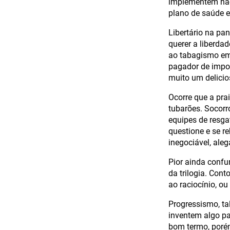
implementem não
plano de saúde e
Libertário na pa
querer a liberda
ao tabagismo em 
pagador de impos
muito um delicio
Ocorre que a prai
tubarões. Socorr
equipes de resgat
questione e se r
inegociável, ale
Pior ainda confu
da trilogia. Cont
ao raciocínio, ou
Progressismo, ta
inventem algo p
bom termo, porém