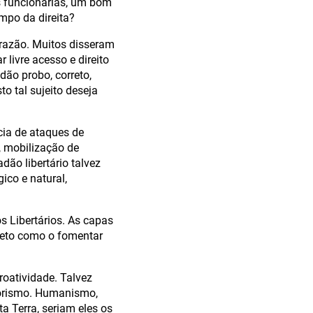
 funcionárias, um bom
mpo da direita?
 razão. Muitos disseram
livre acesso e direito
ão probo, correto,
o tal sujeito deseja
ncia de ataques de
, mobilização de
dão libertário talvez
ico e natural,
s Libertários. As capas
rpreto como o fomentar
roatividade. Talvez
orismo. Humanismo,
a Terra, seriam eles os