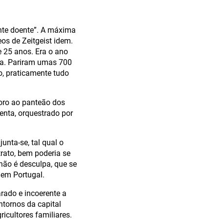
te doente”. A máxima
os de Zeitgeist idem.
e 25 anos. Era o ano
da. Pariram umas 700
o, praticamente tudo
Moro ao panteão dos
enta, orquestrado por
unta-se, tal qual o
rato, bem poderia se
não é desculpa, que se
em Portugal.
rado e incoerente a
ntornos da capital
icultores familiares.