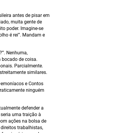
leira antes de pisar em
iado, muita gente de
ito poder. Imagine-se
lho é rei”. Mandam e
ão?”. Nenhuma,
m bocado de coisa.
onais. Parcialmente.
streitamente similares.
 Demoníacos e Contos
praticamente ninguém
tualmente defender a
seria uma traição à
 com ações na bolsa de
ireitos trabalhistas,