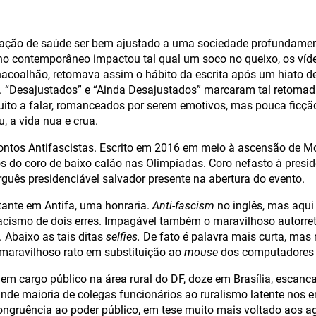
ação de saúde ser bem ajustado a uma sociedade profundamen
ano contemporâneo impactou tal qual um soco no queixo, os víde
 chacoalhão, retomava assim o hábito da escrita após um hiato d
a. “Desajustados” e “Ainda Desajustados” marcaram tal retoma
ito a falar, romanceados por serem emotivos, mas pouca ficçã
, a vida nua e crua.
Contos Antifascistas. Escrito em 2016 em meio à ascensão de 
s do coro de baixo calão nas Olimpíadas. Coro nefasto à presid
guês presidenciável salvador presente na abertura do evento.
tante em Antifa, uma honraria.
Anti-fascism
no inglês, mas aqui j
acismo de dois erres. Impagável também o maravilhoso autorret
. Abaixo as tais ditas
selfies.
De fato é palavra mais curta, mas 
maravilhoso rato em substituição ao
mouse
dos computadores 
em cargo público na área rural do DF, doze em Brasília, escanca
ande maioria de colegas funcionários ao ruralismo latente nos e
ongruência ao poder público, em tese muito mais voltado aos agr