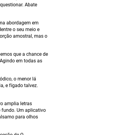
 questionar. Abate
, uma abordagem em
entre o seu meio e
porção amostral, mas o
bemos que a chance de
. Agindo em todas as
ódico, o menor lá
a, e fígado talvez.
o amplia letras
e fundo. Um aplicativo
bálsamo para olhos
xceção de O