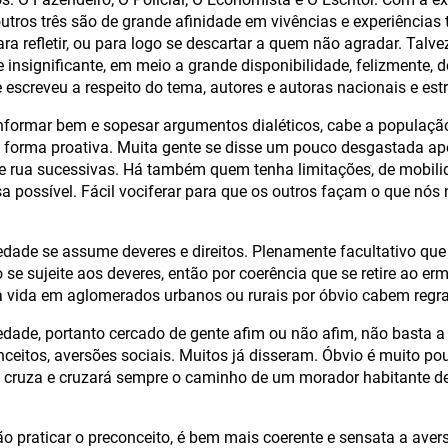
utros três são de grande afinidade em vivências e experiências
ara refletir, ou para logo se descartar a quem não agradar. Talv
e insignificante, em meio a grande disponibilidade, felizmente, 
e escreveu a respeito do tema, autores e autoras nacionais e est
nformar bem e sopesar argumentos dialéticos, cabe a populaçã
 de forma proativa. Muita gente se disse um pouco desgastada ap
e rua sucessivas. Há também quem tenha limitações, de mobili
sa possível. Fácil vociferar para que os outros façam o que nó
edade se assume deveres e direitos. Plenamente facultativo que
 se sujeite aos deveres, então por coerência que se retire ao erm
a vida em aglomerados urbanos ou rurais por óbvio cabem regr
edade, portanto cercado de gente afim ou não afim, não basta 
nceitos, aversões sociais. Muitos já disseram. Óbvio é muito po
o cruza e cruzará sempre o caminho de um morador habitante de
o praticar o preconceito, é bem mais coerente e sensata a aversã