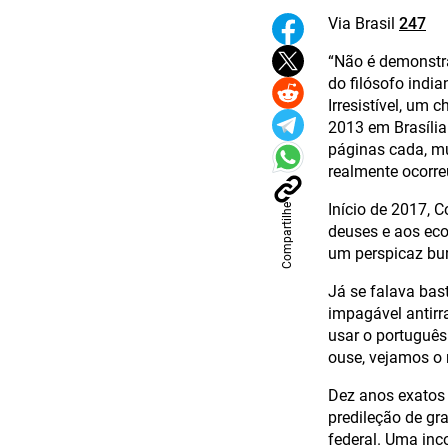
Via Brasil
247
“Não é demonstr
do filósofo indi
Irresistível, um
2013 em Brasíli
páginas cada, mu
realmente ocorreu
Início de 2017, 
Compartilhe
deuses e aos eco
um perspicaz bur
Já se falava bas
impagável antirr
usar o português
ouse, vejamos o 
Dez anos exatos 
predileção de gr
federal. Uma inc