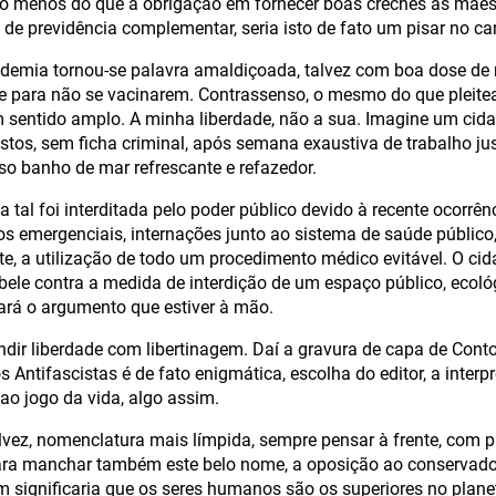
 menos do que a obrigação em fornecer boas creches às mães
 de previdência complementar, seria isto de fato um pisar no ca
ndemia tornou-se palavra amaldiçoada, talvez com boa dose de
de para não se vacinarem. Contrassenso, o mesmo do que pleitear 
sentido amplo. A minha liberdade, não a sua. Imagine um cidad
tos, sem ficha criminal, após semana exaustiva de trabalho just
so banho de mar refrescante e refazedor.
a tal foi interditada pelo poder público devido à recente ocorrê
os emergenciais, internações junto ao sistema de saúde público
e, a utilização de todo um procedimento médico evitável. O cida
ebele contra a medida de interdição de um espaço público, ecológ
gará o argumento que estiver à mão.
ndir liberdade com libertinagem. Daí a gravura de capa de Conto
os Antifascistas é de fato enigmática, escolha do editor, a inte
 ao jogo da vida, algo assim.
lvez, nomenclatura mais límpida, sempre pensar à frente, com p
ara manchar também este belo nome, a oposição ao conservad
 significaria que os seres humanos são os superiores no planet