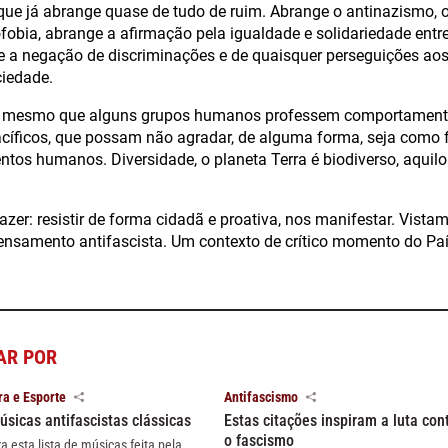
, que já abrange quase de tudo de ruim. Abrange o antinazismo, o
obia, abrange a afirmação pela igualdade e solidariedade entre
ge a negação de discriminações e de quaisquer perseguições a
iedade.
 mesmo que alguns grupos humanos professem comportamento
cíficos, que possam não agradar, de alguma forma, seja como f
tos humanos. Diversidade, o planeta Terra é biodiverso, aquilo
azer: resistir de forma cidadã e proativa, nos manifestar. Vist
ensamento antifascista. Um contexto de crítico momento do Paí
AR POR
ra e Esporte
Antifascismo
úsicas antifascistas clássicas
Estas citações inspiram a luta con
o fascismo
ra esta lista de músicas feita pela