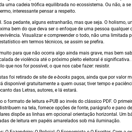
oda uma cadeia trófica equilibrada no ecossistema. Ou não, a se
termo, interessante pensar a respeito.
vel. Soa pedante, alguns estranharão, mas que seja. O holismo
oxima bem do que deva ser o enfoque de uma pessoa qualquer d
evivência. Visualizar e compreender o todo, não uma limitada 
estatístico em termos técnicos, se assim se prefira.
muito para que não ocorra algo ainda mais grave, mas bem sa
lada de violência até o próximo pleito eleitoral é significativa
lo que nos for possível, o que nos cabe fazer: resistir.
tas foi retirado de site de
e-books
pagos, ainda que por valor m
rá disponível gratuitamente a quem ousar, tiver tempo e paciênci
anto das Letras, autores, e lá estará.
o formato de leitura e-PUB ao invés do clássico PDF. O primeir
istribuem na tela, fornece opções de fonte, parágrafo e pano d
ulares dispõe as linhas em opcional orientação horizontal. Um 
adas de leitura em papéis amarelados sob má iluminação.
s: O Fazendeiro; O Policial; O Economista e O Escritor. Com a e