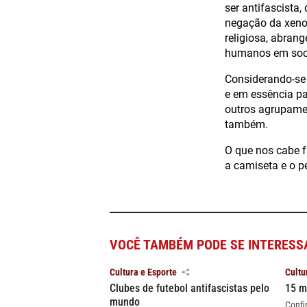
ser antifascista
negação da xenof
religiosa, abran
humanos em soc
Considerando-se
e em essência pa
outros agrupamen
também.
O que nos cabe f
a camiseta e o p
VOCÊ TAMBÉM PODE SE INTERESS
Cultura e Esporte
Cultu
Clubes de futebol antifascistas pelo
15 m
mundo
Confi