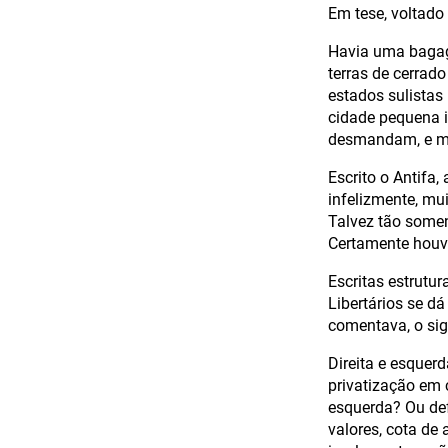
Em tese, voltado
Havia uma bagag
terras de cerrad
estados sulistas
cidade pequena 
desmandam, e m
Escrito o Antifa,
infelizmente, mu
Talvez tão somen
Certamente houve
Escritas estrutu
Libertários se d
comentava, o sign
Direita e esquer
privatização em 
esquerda? Ou def
valores, cota de 