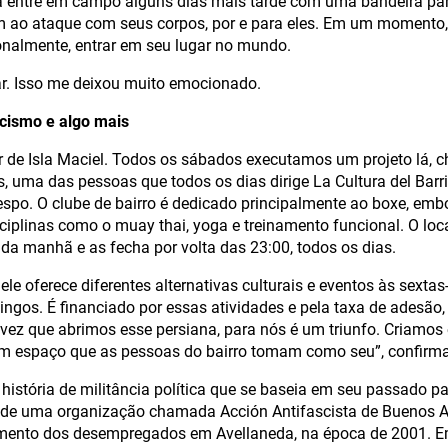
a entre em campo alguns dias mais tarde com uma bandeira par
m ao ataque com seus corpos, por e para eles. Em um momento, 
nalmente, entrar em seu lugar no mundo.
r. Isso me deixou muito emocionado.
scismo e algo mais
 de Isla Maciel. Todos os sábados executamos um projeto lá,
is, uma das pessoas que todos os dias dirige La Cultura del Barri
espo. O clube de bairro é dedicado principalmente ao boxe, em
iplinas como o muay thai, yoga e treinamento funcional. O loca
0 da manhã e as fecha por volta das 23:00, todos os dias.
ele oferece diferentes alternativas culturais e eventos às sextas
ngos. É financiado por essas atividades e pela taxa de adesão
 vez que abrimos esse persiana, para nós é um triunfo. Criamos
um espaço que as pessoas do bairro tomam como seu”, confirma
história de militância política que se baseia em seu passado pa
 de uma organização chamada Acción Antifascista de Buenos Ai
ento dos desempregados em Avellaneda, na época de 2001. 