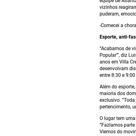
equipe de Atlant
vizinhos reagira
puderam, emocio
-Comecei a chora
Esporte, anti-fa
“Acabamos de vir
Popular'”, diz Lu
anos em Villa Cr
desenvolvam disc
entre 8:30 e 9:0
Além do esporte, 
maioria dos domi
exclusivo. “Toda
pertencimento, 
O lugar tem uma 
“Fazíamos parte
Viemos do movim