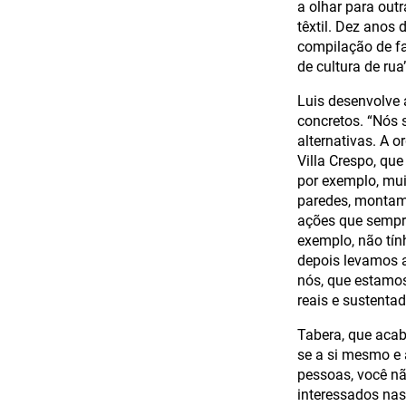
a olhar para out
têxtil. Dez anos
compilação de fa
de cultura de rua”
Luis desenvolve 
concretos. “Nós 
alternativas. A 
Villa Crespo, qu
por exemplo, mui
paredes, montamo
ações que sempre
exemplo, não tín
depois levamos a
nós, que estamos
reais e sustenta
Tabera, que acab
se a si mesmo e 
pessoas, você nã
interessados nas