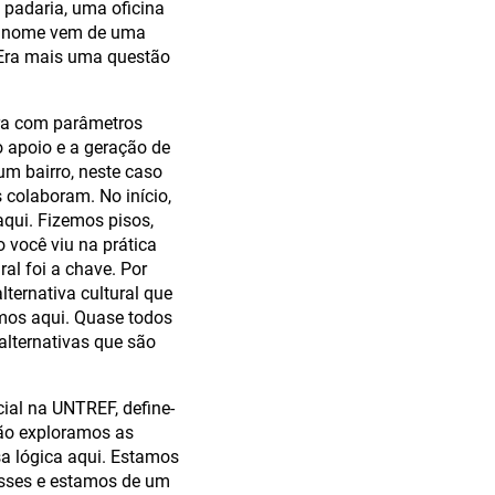
 padaria, uma oficina
. O nome vem de uma
 Era mais uma questão
rra com parâmetros
 apoio e a geração de
um bairro, neste caso
 colaboram. No início,
aqui. Fizemos pisos,
 você viu na prática
al foi a chave. Por
ernativa cultural que
mos aqui. Quase todos
lternativas que são
ial na UNTREF, define-
não exploramos as
a lógica aqui. Estamos
asses e estamos de um