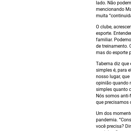
lado. Não podemo
mencionando Maur
muita “continuid
O clube, acresce
esporte. Entend
familiar. Podemo
de treinamento. 
mas do esporte 
Taberna diz que 
simples é, para 
nosso lugar, que
opinião quando n
simples quanto 
Nós somos anti-f
que precisamos 
Um dos momentos 
pandemia. “Conse
você precisa? Di