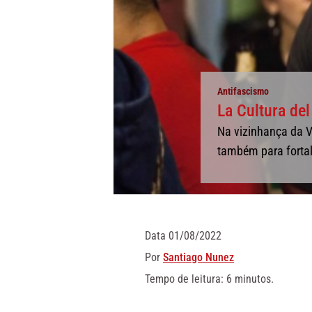
Antifascismo
La Cultura del
Na vizinhança da V
também para fortale
Data
01/08/2022
Por
Santiago Nunez
Tempo de leitura: 6 minutos.