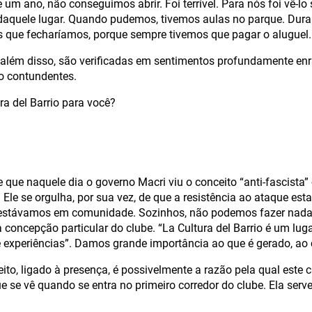
um ano, não conseguimos abrir. Foi terrível. Para nós foi vê-lo
daquele lugar. Quando pudemos, tivemos aulas no parque. Duran
que fecharíamos, porque sempre tivemos que pagar o aluguel.
além disso, são verificadas em sentimentos profundamente enra
to contundentes.
ra del Barrio para você?
de que naquele dia o governo Macri viu o conceito “anti-fascist
. Ele se orgulha, por sua vez, de que a resistência ao ataque es
s estávamos em comunidade. Sozinhos, não podemos fazer nada”
oncepção particular do clube. “La Cultura del Barrio é um luga
experiências”. Damos grande importância ao que é gerado, ao 
ito, ligado à presença, é possivelmente a razão pela qual este c
ue se vê quando se entra no primeiro corredor do clube. Ela ser