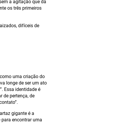
 sem a agitação que dá
te os três primeiros
izados, difíceis de
a” como uma criação do
tava longe de ser um ato
. Essa identidade é
r de pertença, de
contato”.
artaz gigante é a
ve para encontrar uma