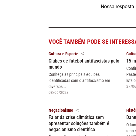
-Nossa resposta 
VOCÊ TAMBÉM PODE SE INTERESS
Cultura e Esporte
Cultu
Clubes de futebol antifascistas pelo
15 m
mundo
Confi
Conheça as principais equipes
Paste
identificadas com o antifascismo em
luta c
diversos...
27/0
08/06/2023
Negacionismo
Histó
Falar da crise climática sem
Dann
apresentar soluções também é
O fam
negacionismo científico
uma r