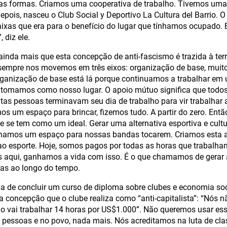
ras formas. Criamos uma cooperativa de trabalho. Tivemos uma
 depois, nasceu o Club Social y Deportivo La Cultura del Barrio
ixas que era para o benefício do lugar que tínhamos ocupado.
, diz ele.
ainda mais que esta concepção de anti-fascismo é trazida à te
sempre nos movemos em três eixos: organização de base, muito
organização de base está lá porque continuamos a trabalhar em 
e tomamos como nosso lugar. O apoio mútuo significa que todos
tas pessoas terminavam seu dia de trabalho para vir trabalhar 
s um espaço para brincar, fizemos tudo. A partir do zero. Então
 se tem como um ideal. Gerar uma alternativa esportiva e cultur
hamos um espaço para nossas bandas tocarem. Criamos esta alt
o esporte. Hoje, somos pagos por todas as horas que trabalha
 aqui, ganhamos a vida com isso. É o que chamamos de gerar a
das ao longo do tempo.
a de concluir um curso de diploma sobre clubes e economia soc
a concepção que o clube realiza como “anti-capitalista”: “Nós 
o vai trabalhar 14 horas por US$1.000”. Não queremos usar ess
 pessoas e no povo, nada mais. Nós acreditamos na luta de cl