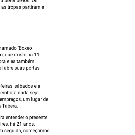
a defendê-los. Os
as tropas partiram e
 chamado ‘Boxeo
o, que existe há 11
bora eles também
l abre suas portas
-feiras, sábados e a
, embora nada seja
 empregos, um lugar de
 Tabera.
ra entender o presente.
res, há 21 anos.
Em seguida, começamos