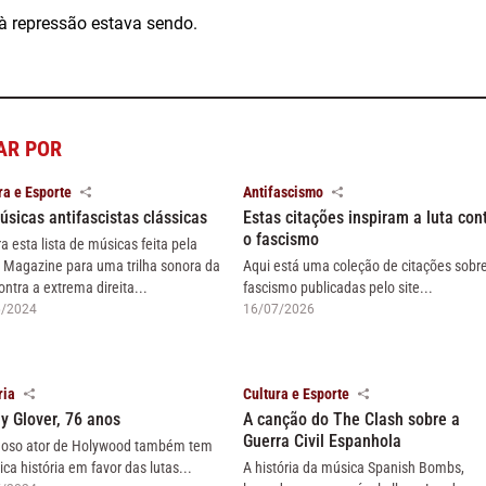
à repressão estava sendo.
AR POR
ra e Esporte
Antifascismo
úsicas antifascistas clássicas
Estas citações inspiram a luta con
o fascismo
ra esta lista de músicas feita pela
 Magazine para uma trilha sonora da
Aqui está uma coleção de citações sobr
ontra a extrema direita...
fascismo publicadas pelo site...
6/2024
16/07/2026
ria
Cultura e Esporte
y Glover, 76 anos
A canção do The Clash sobre a
Guerra Civil Espanhola
oso ator de Holywood também tem
ica história em favor das lutas...
A história da música Spanish Bombs,