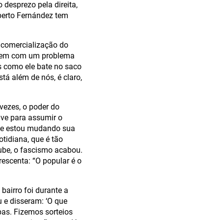
desprezo pela direita,
berto Fernández tem
 comercialização do
 vem com um problema
s como ele bate no saco
tá além de nós, é claro,
vezes, o poder do
ave para assumir o
 que estou mudando sua
tidiana, que é tão
ube, o fascismo acabou.
rescenta: “O popular é o
airro foi durante a
 e disseram: ‘O que
pas. Fizemos sorteios