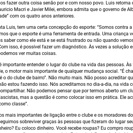
s fazer outra coisa senão por e com nosso povo. Luis retoma o 
icio Macri e Javier Milei, embora admita que o governo de Al
ade” com os quatro anos anteriores.
nta Luis, tem uma certa concepção do esporte: “Somos contra a
emos que o esporte é uma ferramenta de entrada. Uma criança
s saber como ele está e se está frustrado ou não quando vemo
Com isso, é possível fazer um diagnóstico. Às vezes a solução es
podemos ver muitas coisas.
é importante entender o lugar do clube na vida das pessoas. Às 
ele, o motor mais importante de qualquer mudança social. “É ch
 é o do clube de bairro”. Não muito mais. Não posso acreditar
ão estou fazendo isso. Nós acreditamos no dia-a-dia, na vida co
compartilhar. Não podemos pensar que por termos aberto um cl
ascistas, mas a questão é como colocar isso em prática. Ele ac
como classe”.
mais importantes de ligação entre o clube e os moradores do b
guimos sobreviver graças às pessoas que fizeram do lugar seu
nheiro? Eu coloco dinheiro. Você recebe roupas? Eu compro rou