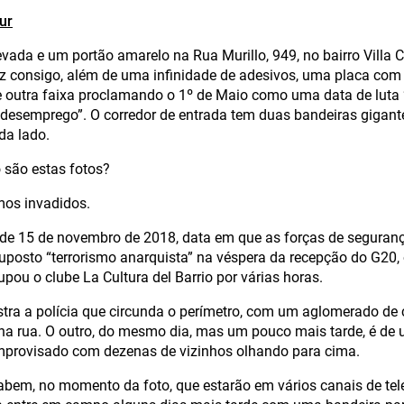
Sur
vada e um portão amarelo na Rua Murillo, 949, no bairro Villa 
az consigo, além de uma infinidade de adesivos, uma placa com a
e outra faixa proclamando o 1º de Maio como uma data de luta “
 desemprego”. O corredor de entrada tem duas bandeiras gigant
da lado.
são estas fotos?
mos invadidos.
 de 15 de novembro de 2018, data em que as forças de segurança 
uposto “terrorismo anarquista” na véspera da recepção do G20
pou o clube La Cultura del Barrio por várias horas.
tra a polícia que circunda o perímetro, com um aglomerado de
 na rua. O outro, do mesmo dia, mas um pouco mais tarde, é de
improvisado com dezenas de vizinhos olhando para cima.
abem, no momento da foto, que estarão em vários canais de te