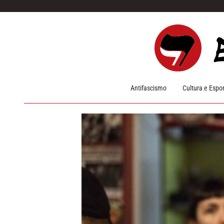
Pular para o conteúdo
Antifascismo
Cultura e Espo