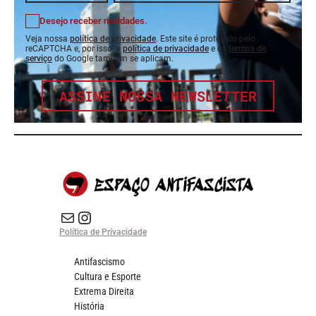
Desejo receber novidades.
Veja nossa
política de privacidade
. Este site é protegido pelo
reCAPTCHA e, por isso, a
política de privacidade
e os
termos de
serviço
do Google também se aplicam.
ASSINE NOSSA NEWSLETTER
E-mail
Instagram do Espaço Antifascista
Política de Privacidade
Antifascismo
Cultura e Esporte
Extrema Direita
História