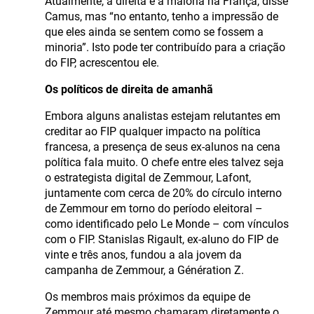
Atualmente, a direita é a maioria na França, disse
Camus, mas “no entanto, tenho a impressão de
que eles ainda se sentem como se fossem a
minoria”. Isto pode ter contribuído para a criação
do FIP, acrescentou ele.
Os políticos de direita de amanhã
Embora alguns analistas estejam relutantes em
creditar ao FIP qualquer impacto na política
francesa, a presença de seus ex-alunos na cena
política fala muito. O chefe entre eles talvez seja
o estrategista digital de Zemmour, Lafont,
juntamente com cerca de 20% do círculo interno
de Zemmour em torno do período eleitoral –
como identificado pelo Le Monde – com vínculos
com o FIP. Stanislas Rigault, ex-aluno do FIP de
vinte e três anos, fundou a ala jovem da
campanha de Zemmour, a Génération Z.
Os membros mais próximos da equipe de
Zemmour até mesmo chamaram diretamente o