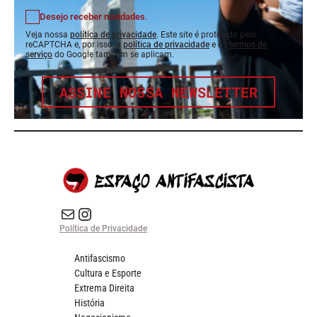
Desejo receber novidades.
Veja nossa
política de privacidade
. Este site é protegido pelo
reCAPTCHA e, por isso, a
política de privacidade
e os
termos de
serviço
do Google também se aplicam.
ASSINE NOSSA NEWSLETTER
E-mail
Instagram do Espaço Antifascista
Política de Privacidade
Antifascismo
Cultura e Esporte
Extrema Direita
História