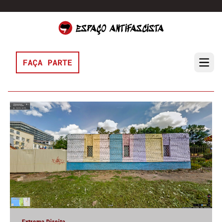
Pular para o conteúdo
FAÇA PARTE
Open 
Extrema Direita