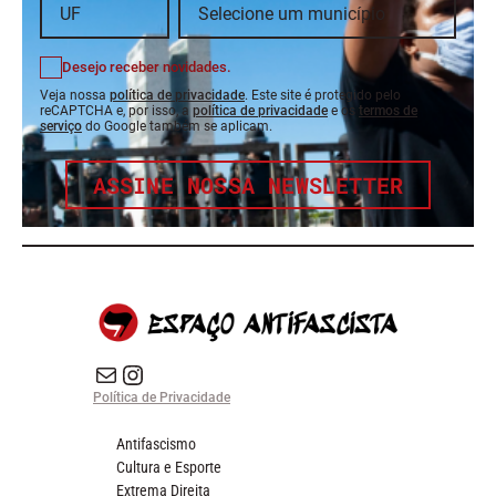
Desejo receber novidades.
Veja nossa
política de privacidade
. Este site é protegido pelo
reCAPTCHA e, por isso, a
política de privacidade
e os
termos de
serviço
do Google também se aplicam.
ASSINE NOSSA NEWSLETTER
E-mail
Instagram do Espaço Antifascista
Política de Privacidade
Antifascismo
Cultura e Esporte
Extrema Direita