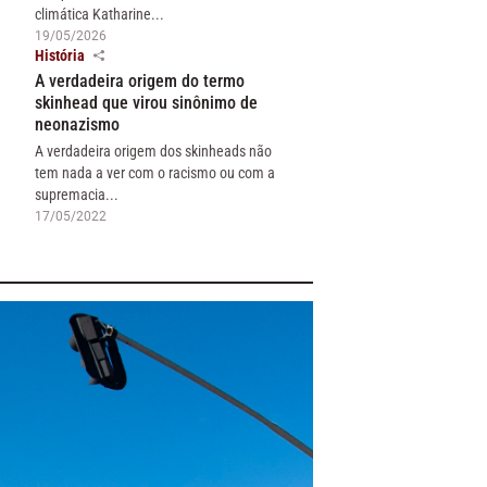
climática Katharine...
19/05/2026
História
A verdadeira origem do termo
skinhead que virou sinônimo de
neonazismo
A verdadeira origem dos skinheads não
tem nada a ver com o racismo ou com a
supremacia...
17/05/2022