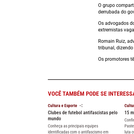
O grupo comparti
derrubada do gov
Os advogados do
extremistas vag
Romain Ruiz, adv
tribunal, dizendo
Os promotores tê
VOCÊ TAMBÉM PODE SE INTERESS
Cultura e Esporte
Cultu
Clubes de futebol antifascistas pelo
15 m
mundo
Confi
Conheça as principais equipes
Paste
identificadas com o antifascismo em
luta c