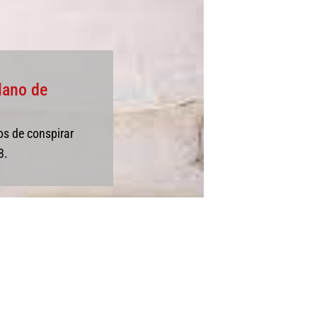
lano de
os de conspirar
8.