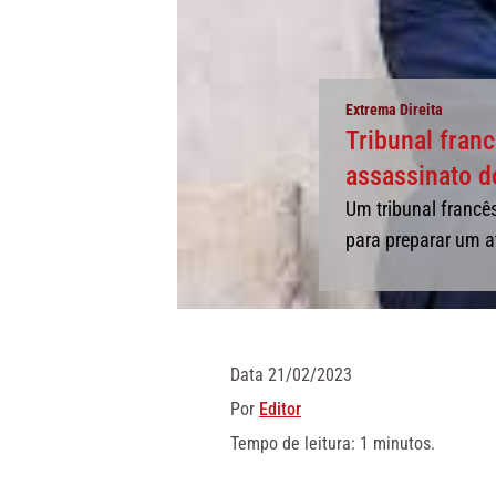
Extrema Direita
Tribunal fran
assassinato d
Um tribunal francê
para preparar um a
Data
21/02/2023
Por
Editor
Tempo de leitura: 1 minutos.