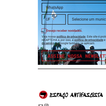
Desejo receber novidades.
Veja nossa
política de privacidade
. Este site é pro
reCAPTCHA e, por isso, a
política de privacidade
e
de serviço
do Google também se aplicam.
ASSINE NOSSA NEWSLET
E-mail
Instagram do Espaço Antifascista