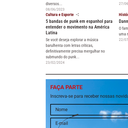
diversos...
27/0
08/06/2023
Cultura e Esporte
Histó
5 bandas de punk em espanhol para
Dann
entender o movimento na América
O fam
Latina
uma r
Se você deseja explorar a música
22/0
barulhenta com letras críticas,
definitivamente precisa mergulhar no
submundo do punk...
23/02/2024
FAÇA PARTE
Inscreva-se para receber nossas novi