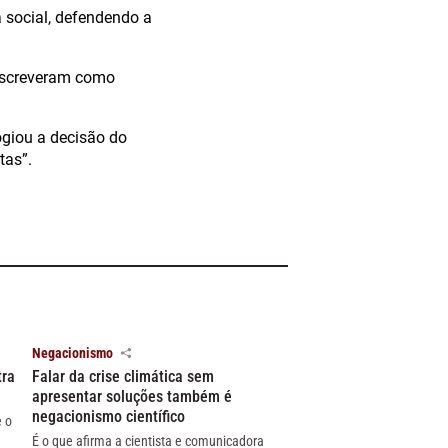
a social, defendendo a
escreveram como
ogiou a decisão do
tas”.
Negacionismo
tra
Falar da crise climática sem
apresentar soluções também é
negacionismo científico
e o
É o que afirma a cientista e comunicadora