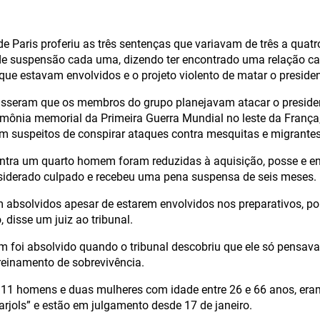
de Paris proferiu as três sentenças que variavam de três a quat
e suspensão cada uma, dizendo ter encontrado uma relação ca
que estavam envolvidos e o projeto violento de matar o presiden
isseram que os membros do grupo planejavam atacar o presid
imônia memorial da Primeira Guerra Mundial no leste da Franç
 suspeitos de conspirar ataques contra mesquitas e migrantes
ntra um quarto homem foram reduzidas à aquisição, posse e en
nsiderado culpado e recebeu uma pena suspensa de seis meses.
m absolvidos apesar de estarem envolvidos nos preparativos, po
 disse um juiz ao tribunal.
foi absolvido quando o tribunal descobriu que ele só pensava
einamento de sobrevivência.
 11 homens e duas mulheres com idade entre 26 e 66 anos, er
rjols” e estão em julgamento desde 17 de janeiro.