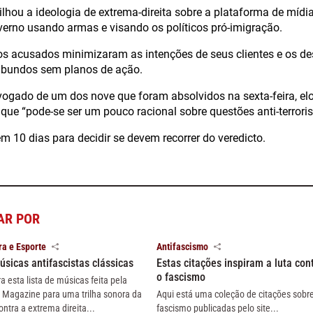
lhou a ideologia de extrema-direita sobre a plataforma de mídi
erno usando armas e visando os políticos pró-imigração.
s acusados minimizaram as intenções de seus clientes e os d
abundos sem planos de ação.
ogado de um dos nove que foram absolvidos na sexta-feira, el
 que “pode-se ser um pouco racional sobre questões anti-terroris
m 10 dias para decidir se devem recorrer do veredicto.
AR POR
ra e Esporte
Antifascismo
úsicas antifascistas clássicas
Estas citações inspiram a luta con
o fascismo
ra esta lista de músicas feita pela
 Magazine para uma trilha sonora da
Aqui está uma coleção de citações sobr
ontra a extrema direita...
fascismo publicadas pelo site...