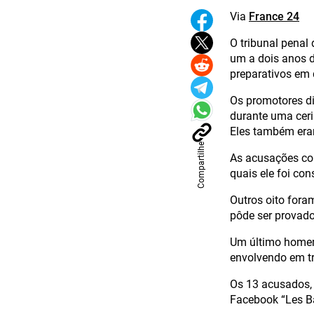
Via
France 24
O tribunal penal 
um a dois anos d
preparativos em 
Os promotores d
durante uma cer
Eles também eram
Compartilhe
As acusações co
quais ele foi co
Outros oito fora
pôde ser provado,
Um último homem 
envolvendo em tr
Os 13 acusados,
Facebook “Les Ba