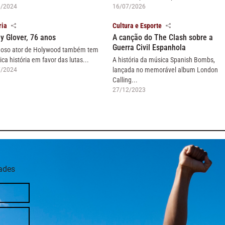
6/2024
16/07/2026
ria
Cultura e Esporte
y Glover, 76 anos
A canção do The Clash sobre a
Guerra Civil Espanhola
oso ator de Holywood também tem
ica história em favor das lutas...
A história da música Spanish Bombs,
lançada no memorável album London
7/2024
Calling...
27/12/2023
dades