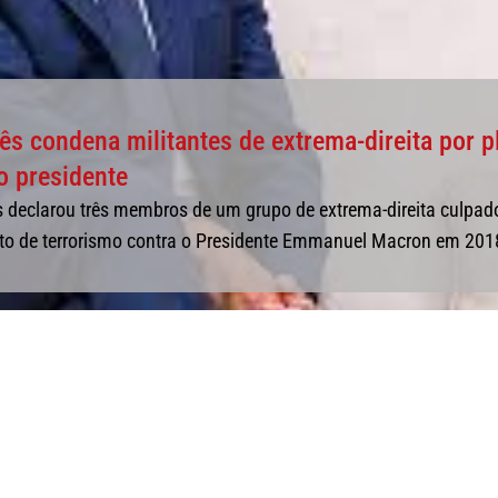
cês condena militantes de extrema-direita por p
o presidente
s declarou três membros de um grupo de extrema-direita culpad
to de terrorismo contra o Presidente Emmanuel Macron em 201