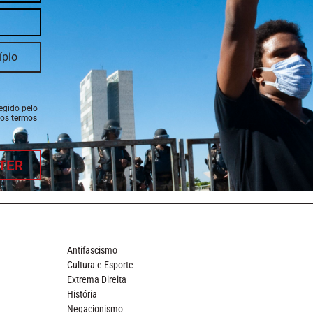
tegido pelo
 os
termos
TER
Antifascismo
Cultura e Esporte
Extrema Direita
História
Negacionismo