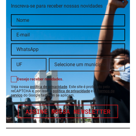
Inscreva-se para receber nossas novidades
Desejo receber novidades.
Veja nossa
política de privacidade
. Este site é protegido pelo
reCAPTCHA e, por isso, a
política de privacidade
e os
termos de
serviço
do Google também se aplicam.
ASSINE NOSSA NEWSLETTER