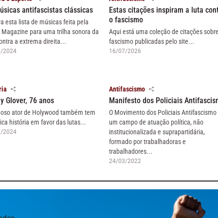
úsicas antifascistas clássicas
Estas citações inspiram a luta con
o fascismo
ra esta lista de músicas feita pela
 Magazine para uma trilha sonora da
Aqui está uma coleção de citações sobr
ontra a extrema direita...
fascismo publicadas pelo site...
6/2024
16/07/2026
ria
Antifascismo
y Glover, 76 anos
Manifesto dos Policiais Antifasci
oso ator de Holywood também tem
O Movimento dos Policiais Antifascismo
ica história em favor das lutas...
um campo de atuação política, não
institucionalizada e suprapartidária,
7/2024
formado por trabalhadoras e
trabalhadores...
24/03/2022