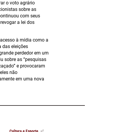
ar o voto agrário
ionistas sobre as
continuou com seus
revogar a lei dos
u acesso à mídia como a
a das eleições
o grande perdedor em um
tiu sobre as “pesquisas
 caçado” e provocaram
 eles não
ovamente em uma nova
Cultura e Esporte