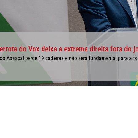
rrota do Vox deixa a extrema direita fora do j
ago Abascal perde 19 cadeiras e não será fundamental para a 