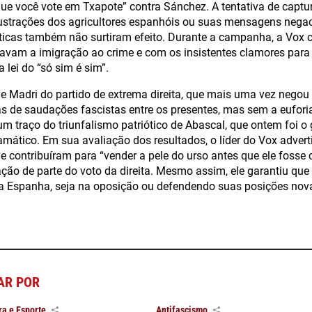
e você vote em Txapote” contra Sánchez. A tentativa de captur
ustrações dos agricultores espanhóis ou suas mensagens negac
icas também não surtiram efeito. Durante a campanha, a Vox 
gavam a imigração ao crime e com os insistentes clamores para 
 lei do “só sim é sim”.
de Madri do partido de extrema direita, que mais uma vez nego
s de saudações fascistas entre os presentes, mas sem a eufori
um traço do triunfalismo patriótico de Abascal, que ontem foi 
ramático. Em sua avaliação dos resultados, o líder do Vox adver
 contribuíram para “vender a pele do urso antes que ele fosse
ão de parte do voto da direita. Mesmo assim, ele garantiu que
a Espanha, seja na oposição ou defendendo suas posições n
AR POR
ra e Esporte
Antifascismo