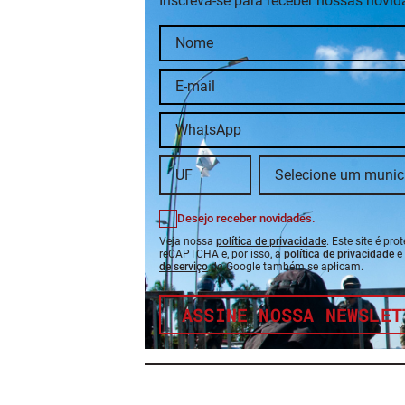
Inscreva-se para receber nossas novi
Desejo receber novidades.
Veja nossa
política de privacidade
. Este site é pro
reCAPTCHA e, por isso, a
política de privacidade
e
de serviço
do Google também se aplicam.
ASSINE NOSSA NEWSLET