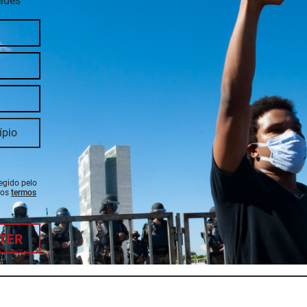
dades
tegido pelo
 os
termos
TER