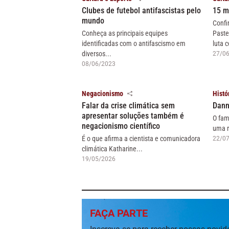
Clubes de futebol antifascistas pelo
15 m
mundo
Confi
Conheça as principais equipes
Paste
identificadas com o antifascismo em
luta c
diversos...
27/0
08/06/2023
Negacionismo
Histó
Falar da crise climática sem
Dann
apresentar soluções também é
O fam
negacionismo científico
uma r
É o que afirma a cientista e comunicadora
22/0
climática Katharine...
19/05/2026
FAÇA PARTE