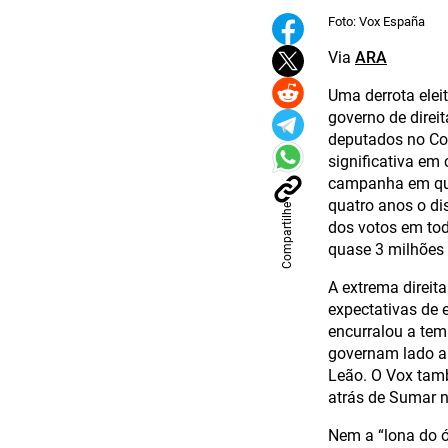
Foto: Vox España
Via
ARA
Uma derrota elei
governo de direi
deputados no Co
significativa em
campanha em que 
quatro anos o di
Compartilhe
dos votos em tod
quase 3 milhões 
A extrema direit
expectativas de
encurralou a tem
governam lado a 
Leão. O Vox tamb
atrás de Sumar 
Nem a “lona do ó