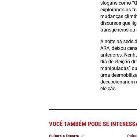
slogans como “Qu
explorando as fr
mudanças climát
discursos que li
transgêneros ou a
A noite na sede 
ARA, deixou cena
anteriores. Nenh
dia de eleição d
manipuladas” que
uma desmobilizaç
decepcionariam 
eleição.
VOCÊ TAMBÉM PODE SE INTERESS
Cultura e Esporte
Cultu