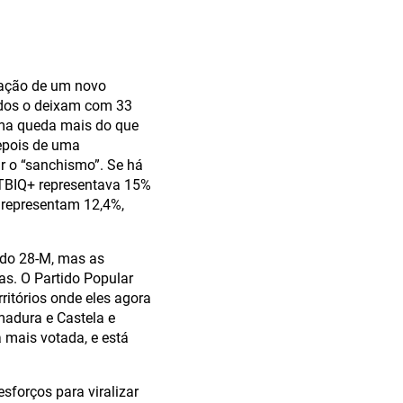
rmação de um novo
tados o deixam com 33
uma queda mais do que
depois de uma
r o “sanchismo”. Se há
GTBIQ+ representava 15%
 representam 12,4%,
 do 28-M, mas as
s. O Partido Popular
ritórios onde eles agora
madura e Castela e
 mais votada, e está
sforços para viralizar