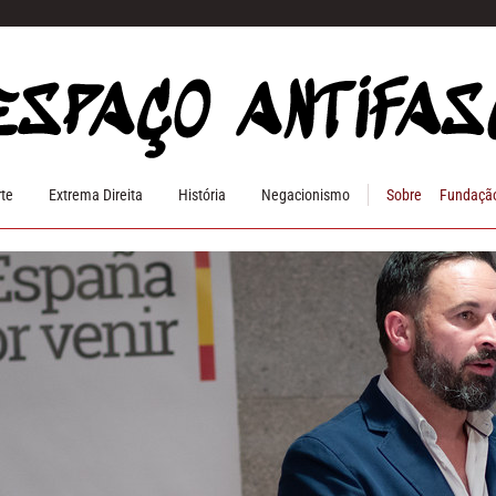
rte
Extrema Direita
História
Negacionismo
Sobre
Fundação