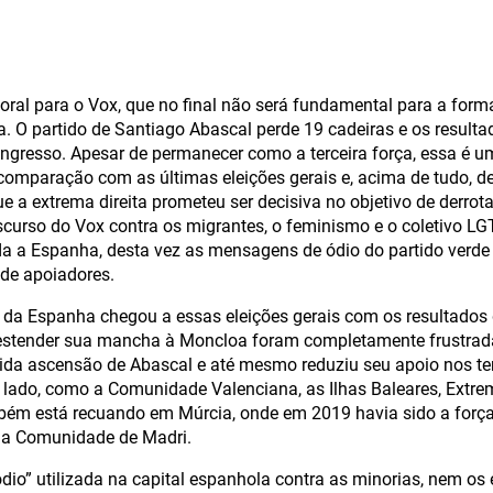
toral para o Vox, que no final não será fundamental para a fo
ta. O partido de Santiago Abascal perde 19 cadeiras e os resul
ngresso. Apesar de permanecer como a terceira força, essa é 
 comparação com as últimas eleições gerais e, acima de tudo, 
a extrema direita prometeu ser decisiva no objetivo de derrota
scurso do Vox contra os migrantes, o feminismo e o coletivo L
a a Espanha, desta vez as mensagens de ódio do partido verde
de apoiadores.
a da Espanha chegou a essas eleições gerais com os resultados
 estender sua mancha à Moncloa foram completamente frustrada
ida ascensão de Abascal e até mesmo reduziu seu apoio nos ter
lado, como a Comunidade Valenciana, as Ilhas Baleares, Extre
ém está recuando em Múrcia, onde em 2019 havia sido a força
na Comunidade de Madri.
dio” utilizada na capital espanhola contra as minorias, nem os e