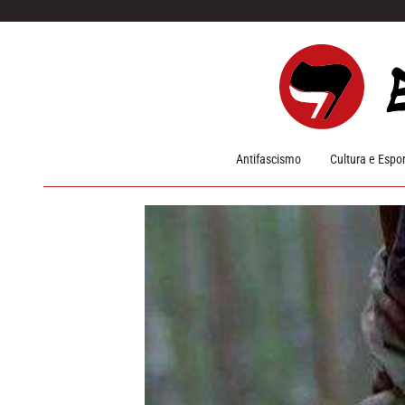
Pular para o conteúdo
Antifascismo
Cultura e Espo