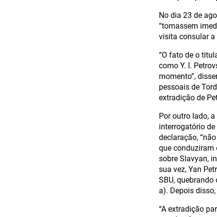
No dia 23 de ago
“tomassem imedi
visita consular a 
“O fato de o titu
como Y. I. Petro
momento”, disse
pessoais de Tord
extradição de Pe
Por outro lado, 
interrogatório d
declaração, “não 
que conduziram o 
sobre Slavyan, i
sua vez, Yan Petr
SBU, quebrando o
a). Depois disso,
“A extradição pa