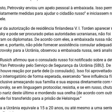
sto, Petrovsky enviou um apelo pessoal à embaixada. Isso perm
atamente medidas para ajudar o cidadão russo” e iniciassem 
ele.
lar da autorização de residência finlandesa V. I. Torden aparecer
vsky e pode ser procurado pelas autoridades ucranianas, não foi
ram os diplomatas. De acordo com eles, a embaixada russa não
en e, portanto, não pôde fornecer assistência consular adequad
trovsky para a Ucrânia, observou a embaixada russa, será anali
a Rusich afirmou que o consulado russo foi notificado sobre a de
e Yan Petrovsky pelo Serviço de Segurança da Ucrânia (SBU). D
houve reação por parte dele (o consulado). Isso foi aproveitado
interrogatório de forma esperada, exercendo “leve influência fí
nclusive ameaçando sua família e sua esposa diretamente com v
ovsky, se em linguagem protocolar, resistia, e se em russo, chu
 nariz deste último e mordendo sua orelha (de acordo com outr
 ele foi transferido para a prisão de Helsinque.”
ra a Ucrânia equivale a 15 a 20 anos, ou até mesmo a uma sent