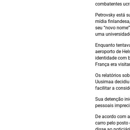
combatentes ucra
Petrovsky está s
mídia finlandesa
seu “novo nome”
uma universidade
Enquanto tentava 
aeroporto de Hel
identidade com b
França era visitar
Os relatórios sob
Uusimaa decidiu 
facilitar a consi
Sua detenção ini
pessoais impreci
De acordo com a 
carro pelo posto
disse ao noticiár