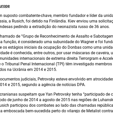
Europe
um suposto combatente-chave, membro fundador e líder da unid
ia, a Rusich, foi detido na Finlândia. Kiev enviou uma solicitaç
andesas pedindo a extradição do neonazista russo de 36 anos.
 chamado de “Grupo de Reconhecimento de Assalto e Sabotagem
sa função, é considerado uma subunidade do Wagner e foi fun
te os estágios iniciais da ocupação do Donbas como uma unida
idade é conhecida, entre outros, por usar máscaras de caveira
unidades internacionais de extrema direita Terrorgram e Accele
e o Tribunal Penal Internacional (TPI) têm investigado membros
idos na Ucrânia em 2014 e 2015.
cumentos judiciais, Petrovsky esteve envolvido em atrocidad
14 e 2015, segundo a agência de notícias DPA.
cranianas suspeitam que Yan Petrovsky tenha “participado de cr
íodo de junho de 2014 a agosto de 2015 nas regiões de Luhans
usich participou dos combates ao lado das chamadas república
 emboscada bem-sucedida perto do vilarejo de Metalist contr