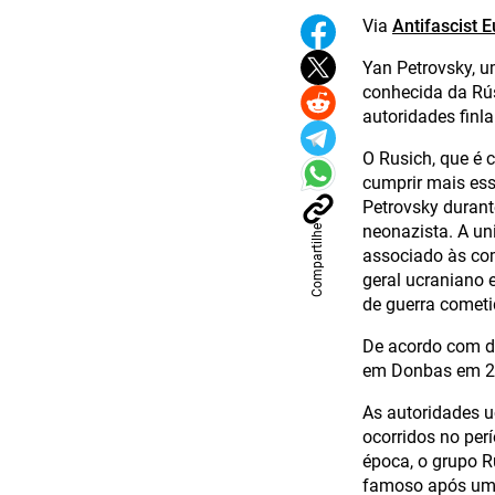
Via
Antifascist 
Yan Petrovsky, 
conhecida da Rúss
autoridades finl
O Rusich, que é
cumprir mais es
Petrovsky duran
neonazista. A un
Compartilhe
associado às com
geral ucraniano 
de guerra comet
De acordo com do
em Donbas em 20
As autoridades u
ocorridos no per
época, o grupo R
famoso após uma