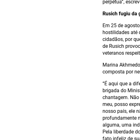
perpétua”, escrev
Rusich fugiu da 
Em 25 de agosto,
hostilidades até
cidadãos, por qu
de Rusich provo
veteranos respei
Marina Akhmedov
composta por ne
“É aqui que a di
brigada do Minist
chantagem. Não v
meu, posso expre
nosso país, ele 
profundamente ma
alguma, uma indu
Pela liberdade d
fato infeliz de s