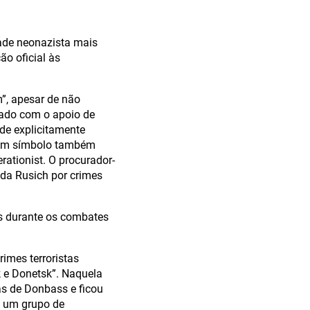
ade neonazista mais
ão oficial às
”, apesar de não
dado com o apoio de
de explicitamente
, um símbolo também
rationist. O procurador-
 da Rusich por crimes
es durante os combates
imes terroristas
k e Donetsk”. Naquela
s de Donbass e ficou
a um grupo de