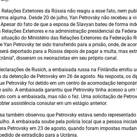
s Relações Exteriores da Rússia não reagiu a esse fato, nem p
orma alguma. Desde 20 de julho, Yan Petrovsky não recebeu a vi
Apesar do fato de que a esposa de Slavyan bateu de forma inde
s Relações Exteriores e na administração presidencial da Feder
à situação do Ministério das Relações Exteriores da Federação 
e Yan Petrovsky ter sido transferido para a prisão, onde, de ac
 será deportado para a Rússia depois de pagar a multa, mas extra
Ucrânia”, disseram os neonazistas em seu próprio canal.
eclarações de Rusich, a embaixada russa na Finlândia emitiu 
s da detenção de Petrovsky em 26 de agosto. Na resposta, os d
que Petrovsky foi detido em um centro de acomodação temporár
de asilo. A embaixada garantiu que Petrovsky tinha acesso a um t
to com a embaixada, mas não o fez. Uma solicitação de Petrovs
obter assistência consular em um estágio anterior.
sa também observou que Petrovsky estava sendo representado
 julho. A embaixada soube pela polícia local que a pessoa inicia
era Petrovsky em 23 de agosto, quando foram impostas mudan
 pedido de extradição para a Ucrânia.