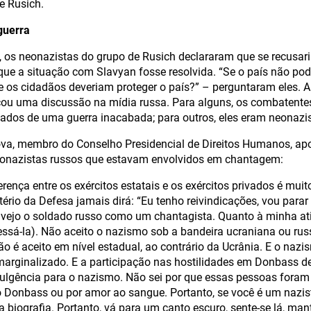
e Rusich.
guerra
 os neonazistas do grupo de Rusich declararam que se recusari
 que a situação com Slavyan fosse resolvida. “Se o país não pod
e os cidadãos deveriam proteger o país?” – perguntaram eles. A
cou uma discussão na mídia russa. Para alguns, os combatente
tados de uma guerra inacabada; para outros, eles eram neonazis
a, membro do Conselho Presidencial de Direitos Humanos, apo
onazistas russos que estavam envolvidos em chantagem:
ferença entre os exércitos estatais e os exércitos privados é m
ério da Defesa jamais dirá: “Eu tenho reivindicações, vou parar d
ejo o soldado russo como um chantagista. Quanto à minha ati
ssá-la). Não aceito o nazismo sob a bandeira ucraniana ou rus
não é aceito em nível estadual, ao contrário da Ucrânia. E o naz
rginalizado. E a participação nas hostilidades em Donbass de
lgência para o nazismo. Não sei por que essas pessoas foram 
o Donbass ou por amor ao sangue. Portanto, se você é um nazis
ua biografia. Portanto, vá para um canto escuro, sente-se lá, man