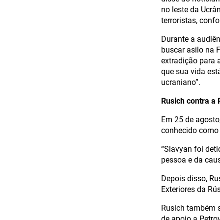
no leste da Ucrâ
terroristas, conf
Durante a audiên
buscar asilo na 
extradição para 
que sua vida est
ucraniano”.
Rusich contra a 
Em 25 de agosto,
conhecido como S
“Slavyan foi det
pessoa e da caus
Depois disso, Ru
Exteriores da Rú
Rusich também se
de apoio a Petro