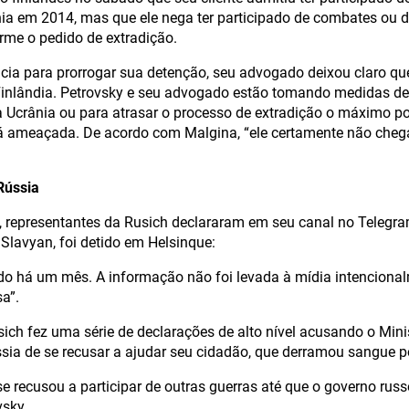
nia em 2014, mas que ele nega ter participado de combates ou d
orme o pedido de extradição.
cia para prorrogar sua detenção, seu advogado deixou claro qu
Finlândia. Petrovsky e seu advogado estão tomando medidas del
a Ucrânia ou para atrasar o processo de extradição o máximo po
á ameaçada. De acordo com Malgina, “ele certamente não chegar
Rússia
 representantes da Rusich declararam em seu canal no Telegra
lavyan, foi detido em Helsinque:
ido há um mês. A informação não foi levada à mídia intencional
a”.
sich fez uma série de declarações de alto nível acusando o Mini
ssia de se recusar a ajudar seu cidadão, que derramou sangue po
 recusou a participar de outras guerras até que o governo russ
vsky.