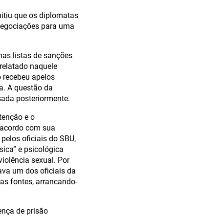
itiu que os diplomatas
negociações para uma
 nas listas de sanções
 relatado naquele
 recebeu apelos
a. A questão da
sada posteriormente.
tenção e o
e acordo com sua
 pelos oficiais do SBU,
sica” e psicológica
iolência sexual. Por
tava um dos oficiais da
as fontes, arrancando-
ença de prisão