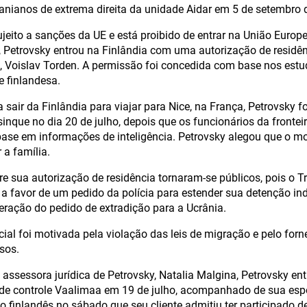
nianos de extrema direita da unidade Aidar em 5 de setembro 
ujeito a sanções da UE e está proibido de entrar na União Europ
, Petrovsky entrou na Finlândia com uma autorização de resid
, Voislav Torden. A permissão foi concedida com base nos est
 finlandesa.
sair da Finlândia para viajar para Nice, na França, Petrovsky fo
sinque no dia 20 de julho, depois que os funcionários da fronte
ase em informações de inteligência. Petrovsky alegou que o m
 a família.
re sua autorização de residência tornaram-se públicos, pois o Tri
a favor de um pedido da polícia para estender sua detenção in
deração do pedido de extradição para a Ucrânia.
cial foi motivada pela violação das leis de migração e pelo fo
sos.
assessora jurídica de Petrovsky, Natalia Malgina, Petrovsky ent
 de controle Vaalimaa em 19 de julho, acompanhado de sua espos
io finlandês no sábado que seu cliente admitiu ter participado de