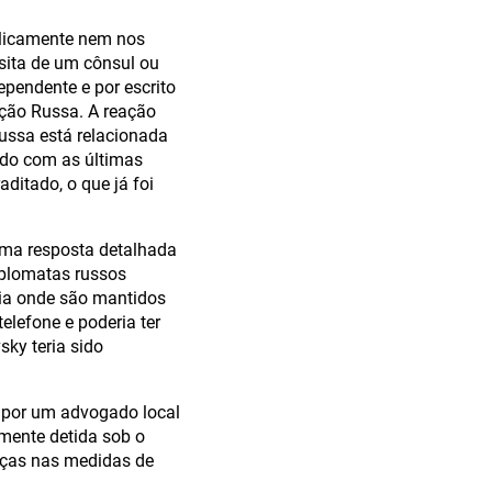
ublicamente nem nos
sita de um cônsul ou
pendente e por escrito
ação Russa. A reação
Russa está relacionada
ordo com as últimas
ditado, o que já foi
uma resposta detalhada
iplomatas russos
ia onde são mantidos
elefone e poderia ter
ky teria sido
 por um advogado local
lmente detida sob o
ças nas medidas de