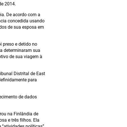
de 2014.
eia. De acordo com a
ência concedida usando
udos de sua esposa em
i preso e detido no
ira determinaram sua
otivo de sua viagem à
bunal Distrital de East
definidamente para
rnecimento de dados
rou na Finlândia de
a e três filhos. Ela
 “atividades políticas”