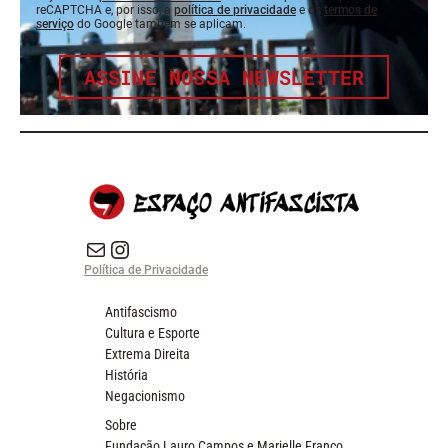
reCAPTCHA e, por isso, a
política de privacidade
e os
termos de
serviço
do Google também se aplicam.
ASSINE NOSSA NEWSLETTER
E-mail
Instagram do Espaço Antifascista
Política de Privacidade
Antifascismo
Cultura e Esporte
Extrema Direita
História
Negacionismo
Sobre
Fundação Lauro Campos e Marielle Franco