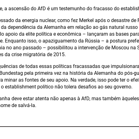
e, a ascensão do AfD é um testemunho do fracasso do establi
ssado da energia nuclear, como fez Merkel após o desastre de
da dependência da Alemanha em relação ao gás natural russo 
 apoio da elite política e econômica – lançaram as bases par
je. Enquanto isso, o apaziguamento da Rússia – a postura prefer
ia no ano passado – possibilitou a intervenção de Moscou na S
es da crise migratória de 2015.
uências de todas essas políticas fracassadas que impulsionar
o Bundestag pela primeira vez na história da Alemanha do pós-g
a minar as fontes de seu apoio. Na verdade, isso pode ter o efe
 o establishment político não tolera desafios ao seu governo.
manha deve estar atenta não apenas à AfD, mas também àquele
ome de salvá-la.