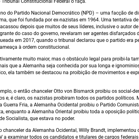
 Tribunal Constitucional Federal o faça.
ino do Partido Nacional Democrático (NPD) – uma facção de di
ma, que foi fundada por ex-nazistas em 1964. Uma tentativa de 
acassou depois que muitos de seus líderes, inclusive o autor d
tegrante do caso do governo, revelaram ser agentes disfarçados
oqueada em 2017, quando o tribunal declarou que o partido era
 ameaça à ordem constitucional.
ivamente muito maior, mas o obstáculo legal para proibi-la ta
ais que a Alemanha seja conhecida por sua longa e ignominios
ico, ela também se destacou na proibição de movimentos e expr
mplo, o então chanceler Otto von Bismarck proibiu os social-d
s e, é claro, os nazistas proibiram todos os partidos políticos. 
a Guerra Fria, a Alemanha Ocidental proibiu o Partido Comuni
a, enquanto a Alemanha Oriental proibiu toda a oposição polít
de Socialista, que estava no poder.
o chanceler da Alemanha Ocidental, Willy Brandt, implementou o 
V a examinar todos os candidatos e titulares de cargos federai