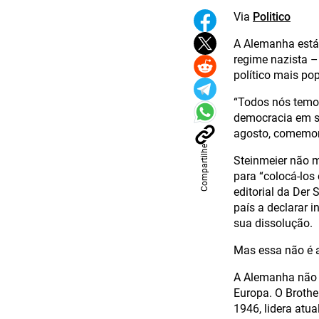
Via
Politico
A Alemanha está
regime nazista –
político mais pop
“Todos nós temo
democracia em se
agosto, comemora
Compartilhe
Steinmeier não 
para “colocá-los
editorial da Der 
país a declarar i
sua dissolução.
Mas essa não é a
A Alemanha não e
Europa. O Brothe
1946, lidera atu