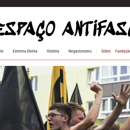
rte
Extrema Direita
História
Negacionismo
Sobre
Fundação