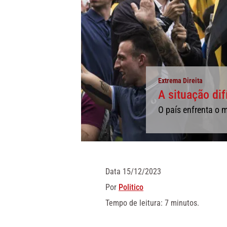
Extrema Direita
A situação dif
O país enfrenta o 
Data
15/12/2023
Por
Politico
Tempo de leitura: 7 minutos.