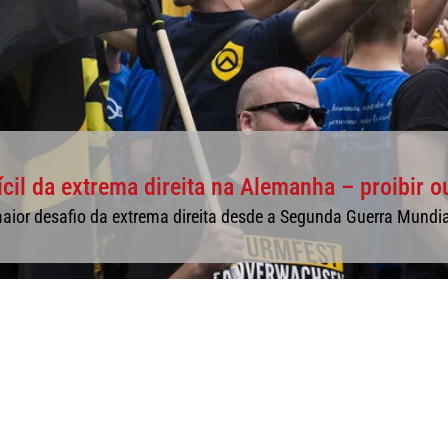
ícil da extrema direita na Alemanha – proibir o
maior desafio da extrema direita desde a Segunda Guerra Mundia