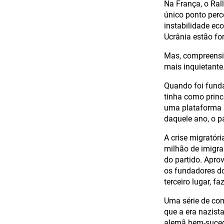
Na França, o Rall
único ponto perc
instabilidade ec
Ucrânia estão fo
Mas, compreensiv
mais inquietante
Quando foi funda
tinha como prin
uma plataforma 
daquele ano, o p
A crise migratór
milhão de imigra
do partido. Apro
os fundadores do
terceiro lugar, 
Uma série de com
que a era nazist
alemã bem-sucedi