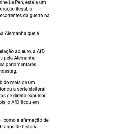
rine Le Pen, está a um
gração ilegal, a
decorrentes da guerra na
 na Alemanha que é
elação ao euro, a AfD
os pela Alemanha –
es parlamentares
undestag.
cebido mais de um
nou a sorte eleitoral
as de direita expulsou
ois, o AfD ficou em
D – como a afirmação de
0 anos de história
.