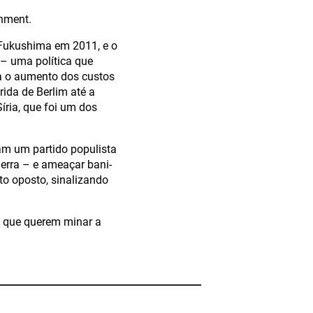
shment.
 Fukushima em 2011, e o
– uma política que
a o aumento dos custos
ida de Berlim até a
íria, que foi um dos
am um partido populista
uerra – e ameaçar bani-
ito oposto, sinalizando
s que querem minar a