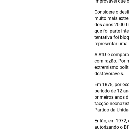
improvável que o
Considere o dest
muito mais extre
dos anos 2000 fr
que foi parte in
tentativa foi bl
representar uma
A AfD é comparat
com razão. Por m
extremismo polít
desfavoráveis.
Em 1878, por exe
período de 12 ano
primeiros anos d
facção neonazist
Partido da Unida
Então, em 1972, 
autorizando o Bf