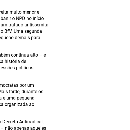
reita muito menor e
banir o NPD no início
e um tratado antissemita
 do BfV. Uma segunda
 pequeno demais para
mbém continua alto – e
a história de
essões políticas
emocratas por um
Mais tarde, durante os
sta e uma pequena
ica organizada ao
Decreto Antirradical,
s – não apenas aqueles