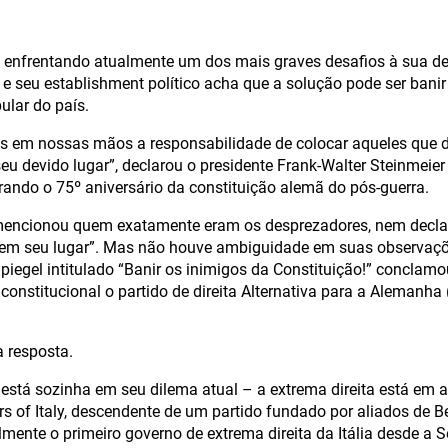
 enfrentando atualmente um dos mais graves desafios à sua d
 e seu establishment político acha que a solução pode ser bani
ular do país.
s em nossas mãos a responsabilidade de colocar aqueles que
u devido lugar”, declarou o presidente Frank-Walter Steinmeie
ndo o 75º aniversário da constituição alemã do pós-guerra.
mencionou quem exatamente eram os desprezadores, nem declaro
 em seu lugar”. Mas não houve ambiguidade em suas observaçõ
Spiegel intitulado “Banir os inimigos da Constituição!” conclamo
nconstitucional o partido de direita Alternativa para a Alemanha 
 resposta.
stá sozinha em seu dilema atual – a extrema direita está em 
rs of Italy, descendente de um partido fundado por aliados de 
almente o primeiro governo de extrema direita da Itália desde a