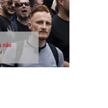
u não
l