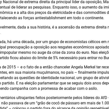
y Nacional de extrema direita da principal líder da oposição, Ma
entual de liderar as pesquisas. Enquanto isso, o aumento da imi
onômica e a alta dos preços da eletricidade e das commodities 
rtalecendo as forças antiestablishment em todo o continente.
elmente, dada a sua história, é a ascensão da extrema direita
.
da, há uma década, por um grupo de economistas céticos em r
cipal preocupação a oposição aos resgates econômicos apoiad
impopular mesmo no auge da crise da zona do euro. Nas eleiçõ
artido ficou abaixo do limite de 5% necessário para entrar no B
ia de 2015 – e o fato de a então chanceler Angela Merkel ter re
ntes, em sua maioria muçulmanos, no país – finalmente impulsio
veitando as questões de identidade nacional, um grupo de ativist
 partido. E na eleição parlamentar que se seguiu dois anos dep
fazendo campanha com a promessa de acabar com o asilo.
entários ultrajantes feitos posteriormente pelos líderes do Af
a não passava de um “grão de cocô de pássaro em mais de 1.00
da” – colocou o partido fora do alcance da opinião respeitável