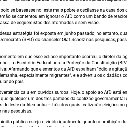
poio se baseasse no leste mais pobre e oscilasse na casa dos d
lemão se contentou em ignorar o AfD como um bando de reaci
assa de esquerdistas desinformados e sem visão.
dessa estratégia foi exposta em junho passado, no entanto, qu
 Democrata (SPD) do chanceler Olaf Scholz nas pesquisas, pas
mento em que esse eclipse importante ocorreu, o diretor da ag
nha – o Escritório Federal para a Proteção da Constituição (Bf
cativa: Afirmando que elementos da AfD espalham “ódio e agitaçã
lemanha, especialmente migrantes”, ele advertiu os cidadãos c
ular do país.
advertência caiu em ouvidos surdos. Hoje, o apoio ao AfD está 
 que qualquer um dos três partidos da coalizão governamental 
s do leste da Alemanha – três dos quais realizarão eleições no 
r nas pesquisas.
inião pública esteja dividida igualmente quanto à proibição do