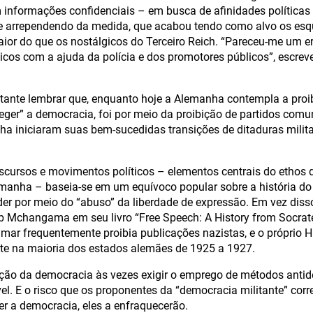
informações confidenciais – em busca de afinidades políticas 
e arrependendo da medida, que acabou tendo como alvo os es
or do que os nostálgicos do Terceiro Reich. “Pareceu-me um er
icos com a ajuda da polícia e dos promotores públicos”, escrev
ante lembrar que, enquanto hoje a Alemanha contempla a proib
teger” a democracia, foi por meio da proibição de partidos comu
ha iniciaram suas bem-sucedidas transições de ditaduras milit
iscursos e movimentos políticos – elementos centrais do ethos
emanha – baseia-se em um equívoco popular sobre a história do 
er por meio do “abuso” da liberdade de expressão. Em vez dis
Mchangama em seu livro “Free Speech: A History from Socrates
mar frequentemente proibia publicações nazistas, e o próprio Hi
te na maioria dos estados alemães de 1925 a 1927.
eção da democracia às vezes exigir o emprego de métodos anti
el. E o risco que os proponentes da “democracia militante” cor
er a democracia, eles a enfraquecerão.