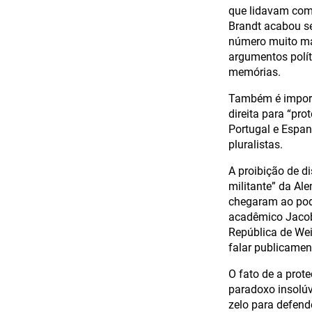
que lidavam com 
Brandt acabou s
número muito mai
argumentos polít
memórias.
Também é import
direita para “pro
Portugal e Espan
pluralistas.
A proibição de d
militante” da Al
chegaram ao pod
acadêmico Jacob 
República de Wei
falar publicamen
O fato de a prot
paradoxo insolúv
zelo para defend