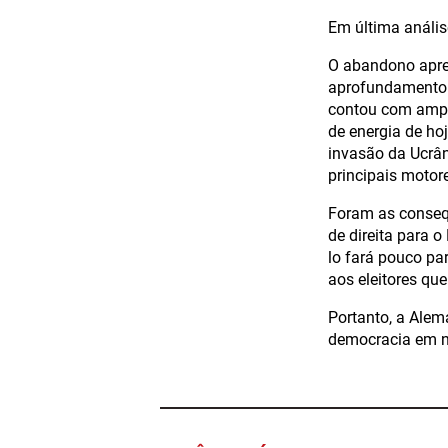
Em última anális
O abandono apre
aprofundamento 
contou com amplo
de energia de ho
invasão da Ucrân
principais motor
Foram as conseq
de direita para 
lo fará pouco par
aos eleitores que
Portanto, a Ale
democracia em n