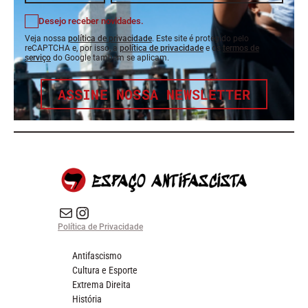
Desejo receber novidades.
Veja nossa
política de privacidade
. Este site é protegido pelo
reCAPTCHA e, por isso, a
política de privacidade
e os
termos de
serviço
do Google também se aplicam.
ASSINE NOSSA NEWSLETTER
E-mail
Instagram do Espaço Antifascista
Política de Privacidade
Antifascismo
Cultura e Esporte
Extrema Direita
História